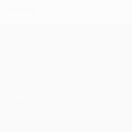
Discipline
UEFA Conference League
Matches
Équipes
UEFA.tv
Infos
Tirages
Histoire
Jeux
À propos
Stats
Boutique (clubs)
VOIR
ÉGALEMENT
fr.UEFA.com
Fondation
UEFA pour
l'enfance