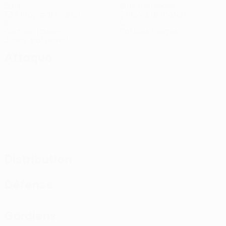
Buts
Buts concédés
1,34 moy. par match
2 moy. par match
6
0
Cartons jaunes
Cartons rouges
2 moy. par match
Attaque
Distribution
Défense
Gardiens