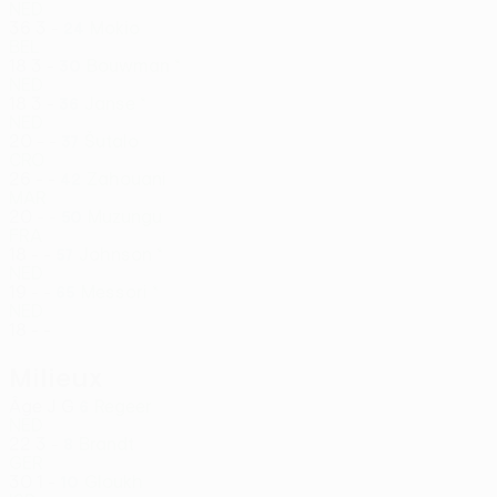
NED
36
3
-
Mokio
24
BEL
18
3
-
Bouwman *
30
NED
18
3
-
Janse *
36
NED
20
-
-
Šutalo
37
CRO
26
-
-
Zahouani
42
MAR
20
-
-
Muzungu
50
FRA
18
-
-
Johnson *
57
NED
19
-
-
Messori *
65
NED
18
-
-
Milieux
Âge
J
G
Regeer
6
NED
22
3
-
Brandt
8
GER
30
1
-
Gloukh
10