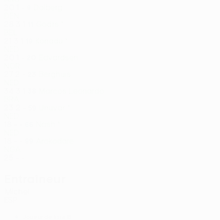
20
1
-
Dolberg
9
DEN
28
3
1
Godts *
11
BEL
21
3
1
Konadu *
19
NED
20
1
-
Edvardsen
20
NOR
27
2
-
Berghuis
23
NED
34
3
1
Marcos Leonardo
38
BRA
23
2
-
Unuvar *
59
NED
18
-
-
Nash *
66
NED
18
-
-
Arokodare
99
NGA
25
-
-
Entraîneur
Míchel
ESP
*
Joueur de liste B