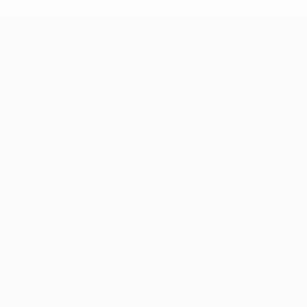
UEFA Conference League
Matches
UEFA.tv
Tirages
Jeux
Stats
VOIR ÉGALEMENT
fr.UEFA.com
Fondation UEFA pour l'enfance
LANGUES
Français
English
Français
Deutsch
Русский
Español
Itali