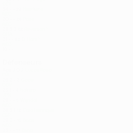
GER
34
-
-
Heerkens
22
NED
20
-
-
Paes
26
NED
28
3
3
Reverson *
52
GHA
21
-
-
El Hani *
62
NED
19
-
-
Défenseurs
Âge
J
G
Lucas Rosa
2
ITA
26
2
-
Gaaei
3
DEN
23
1
-
Itakura
4
JPN
29
-
-
Wijndal
5
NED
26
3
1
Caio Henrique
12
ESP
29
2
-
Baas
15
NED
23
-
-
Blind
17