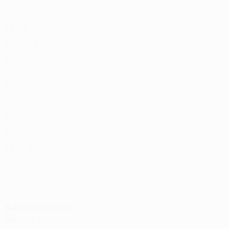
ISR
22
3
4
Klaassen
18
NED
33
3
2
Monserrate
41
ESP
20
-
-
Bounida *
43
BEL
20
-
-
Verkuijl *
44
NED
20
-
-
Van der Lans *
53
NED
19
-
-
Peters *
55
NED
20
-
-
Van der Vaart *
60
NED
20
-
-
Appiah *
61
NED
20
-
-
Abdalla *
67
NED
16
1
1
Ouazane *
68
NED
17
2
-
Attaquants
Âge
J
G
Carrizo
7
ARG