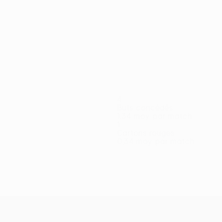
Afficher
tout
4
Buts concédés
1,34 moy. par match
1
Cartons rouges
0,34 moy. par match
n
Erlingmark
Fenger
Heintz
Hermannsson
Jallow
K.
Kruse
ur
Défenseur
Attaquant
Milieu
Défenseur
Défenseur
Milieu
Thórdarson
Milieu