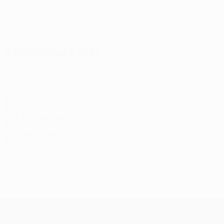
Statistiques clés
4
Buts
1,34 moy. par match
9
Cartons jaunes
3 moy. par match
Voir toutes les stats
Effectif
Andersson
Bager
Bishesari
Clemmensen
Coimbra
Eriksso
Gardien
Défenseur
Gardien
Attaquant
Attaquant
Défense
UEFA Conference League