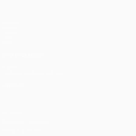
Matches
UEFA.tv
Tirages
Jeux
Stats
VOIR ÉGALEMENT
fr.UEFA.com
Fondation UEFA pour l'enfance
LANGUES
Français
English
Français
Deutsch
Русский
Español
Itali
Vie privée
Conditions d'utilisation
Politique de cookies