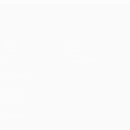
UEFA Conference League
Matches
Équipes
UEFA.tv
Infos
Tirages
Histoire
Jeux
À propos
Stats
Boutique (clubs)
VOIR
ÉGALEMENT
fr.UEFA.com
Fondation
UEFA pour
l'enfance
LANGUES
Français
English
Français
Deutsch
Русский
Español
Italiano
Português