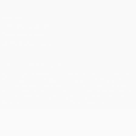
Vie privée
Conditions d'utilisation
Politique de cookies
Paramètres des cookies
© 1998-2026 UEFA. Tous droits réservés.
La désignation UEFA, le logo de l'UEFA et toutes les marques liées
aux compétitions de l'UEFA sont protégés en tant que marques
et/ou droits d'auteur de l'UEFA. Toute utilisation de ces marques
déposées à des fins commerciales est interdite. L'utilisation de la
plate-forme UEFA.com implique que vous acceptez les Conditions
générales et les Dispositions en matière de vie privée.