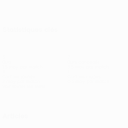
Afficher
tout
Statistiques clés
3
7
Buts
Buts concédés
1,5 moy. par match
3,5 moy. par match
4
1
Cartons jaunes
Cartons rouges
2 moy. par match
0,5 moy. par match
Voir toutes les stats
Effectif
Arad
Batubinsika
Bîrligea
Boutoutaou
Cisotti
Creţu
Da
Milieu
Défenseur
Attaquant
Attaquant
Milieu
Défenseur
Déf
Articles