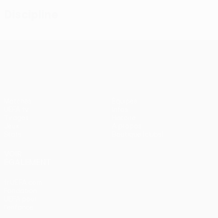
Discipline
UEFA Conference League
Matches
Équipes
UEFA.tv
Infos
Tirages
Histoire
Jeux
À propos
Stats
Boutique (clubs)
VOIR
ÉGALEMENT
fr.UEFA.com
Fondation
UEFA pour
l'enfance