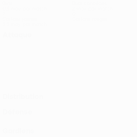
Buts
Buts concédés
0,5 moy. par match
2 moy. par match
7
0
Cartons jaunes
Cartons rouges
3,5 moy. par match
Attaque
Distribution
Défense
Gardiens