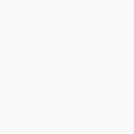
Matches
UEFA.tv
Tirages
Jeux
Stats
VOIR ÉGALEMENT
fr.UEFA.com
Fondation UEFA pour l'enfance
LANGUES
Français
English
Français
Deutsch
Русский
Español
Itali
Vie privée
Conditions d'utilisation
Politique de cookies
Paramètres des cookies