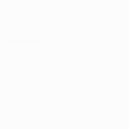
ENG
32
-
-
Crellin
31
ENG
26
2
4
Donnelly *
33
NIR
20
-
-
Défenseurs
Âge
J
G
Cooney
2
ENG
26
2
-
Kane
3
NIR
34
1
-
Rossi
4
25
2
1
Larmour
20
NIR
27
2
-
Singleton
27
NIR
30
2
-
Milieux
Âge
J
G
Kelly
5
NIR
27
2
-
Thomson
6
SCO