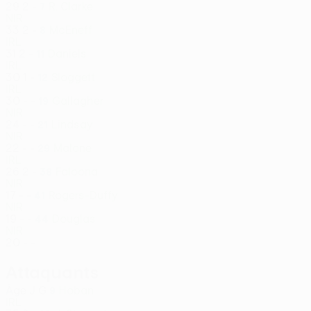
29
2
-
R. Clarke
7
NIR
33
2
-
McEneff
8
IRL
31
2
-
Daniels
11
IRL
30
1
-
Sloggett
12
IRL
30
-
-
Gallagher
19
NIR
24
-
-
Lindsay
21
NIR
22
-
-
Malone
29
IRL
26
2
-
Faloona
38
NIR
17
-
-
Rogers-Duffy
41
NIR
19
-
-
Douglas
44
NIR
20
-
-
Attaquants
Âge
J
G
Hoban
9
IRL