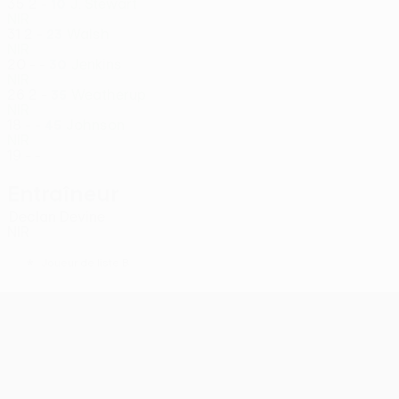
35
2
-
J. Stewart
10
NIR
31
2
-
Walsh
23
NIR
20
-
-
Jenkins
30
NIR
26
2
-
Weatherup
35
NIR
18
-
-
Johnson
45
NIR
19
-
-
Entraîneur
Declan Devine
NIR
*
Joueur de liste B
UEFA Conference League