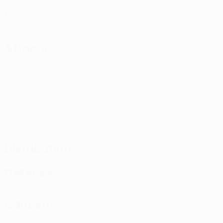
Buts
Buts concédés
1
0
Cartons jaunes
Cartons rouges
0,5 moy. par match
Attaque
Distribution
Défense
Gardiens