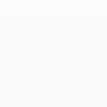
Discipline
UEFA Conference League
Matches
Équipes
UEFA.tv
Infos
Tirages
Histoire
Jeux
À propos
Stats
Boutique (clubs)
VOIR
ÉGALEMENT
fr.UEFA.com
Fondation
UEFA pour
l'enfance