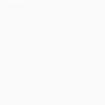
ÉGALEMENT
fr.UEFA.com
Fondation
UEFA pour
l'enfance
LANGUES
Français
English
Français
Deutsch
Русский
Español
Italiano
Português
Vie privée
Conditions d'utilisation
Politique de cookies
Paramètres des cookies
© 1998-2026 UEFA. Tous droits réservés.
La désignation UEFA, le logo de l'UEFA et toutes les marques liées