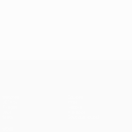
UEFA Conference League
Matches
Équipes
UEFA.tv
Infos
Tirages
Histoire
Jeux
À propos
Stats
Boutique (clubs)
VOIR