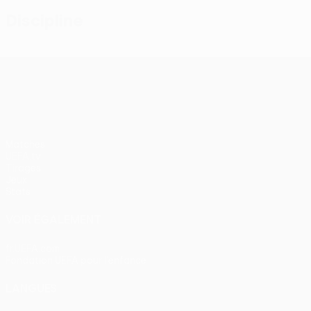
Discipline
UEFA Conference League
Matches
UEFA.tv
Tirages
Jeux
Stats
VOIR ÉGALEMENT
fr.UEFA.com
Fondation UEFA pour l'enfance
LANGUES
Français
English
Français
Deutsch
Русский
Español
Itali