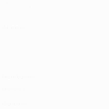
Buts
0,5 moy. par match
2
Cartons jaunes
1 moy. par match
Attaque
Distribution
Défense
Gardiens