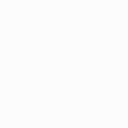
Buts concédés
3 moy. par match
1
Cartons rouges
0,5 moy. par match