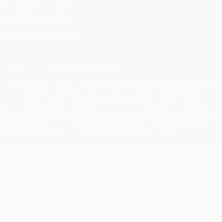
Conditions d'utilisation
Politique de cookies
Paramètres des cookies
© 1998-2026 UEFA. Tous droits réservés.
La désignation UEFA, le logo de l'UEFA et toutes les marques liées
aux compétitions de l'UEFA sont protégés en tant que marques
et/ou droits d'auteur de l'UEFA. Toute utilisation de ces marques
déposées à des fins commerciales est interdite. L'utilisation de la
plate-forme UEFA.com implique que vous acceptez les Conditions
générales et les Dispositions en matière de vie privée.