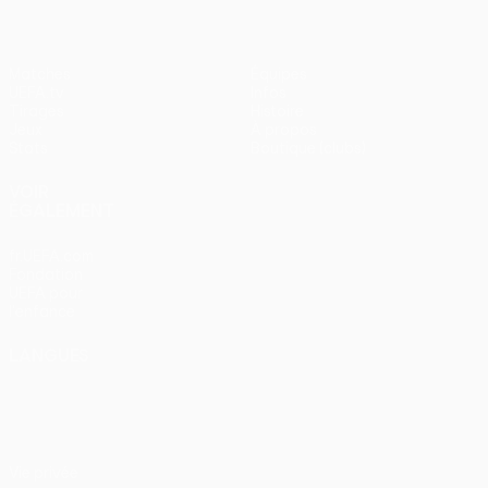
Matches
Équipes
UEFA.tv
Infos
Tirages
Histoire
Jeux
À propos
Stats
Boutique (clubs)
VOIR
ÉGALEMENT
fr.UEFA.com
Fondation
UEFA pour
l'enfance
LANGUES
Français
English
Français
Deutsch
Русский
Español
Italiano
Português
Vie privée