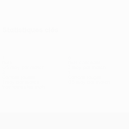
Afficher
tout
Statistiques clés
1
6
Buts
Buts concédés
0,5 moy. par match
3 moy. par match
2
1
Cartons jaunes
Cartons rouges
1 moy. par match
0,5 moy. par match
Voir toutes les stats
Effectif
Bardhoku
Basri
Bytyqi
Elezaj
Gashi
Haxhihamza
Ho
Défenseur
Défenseur
Défenseur
Attaquant
Milieu
Gardien
Mil
UEFA Conference League