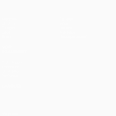
Matches
Équipes
UEFA.tv
Infos
Tirages
Histoire
Jeux
À propos
Stats
Boutique (clubs)
VOIR
ÉGALEMENT
fr.UEFA.com
Fondation
UEFA pour
l'enfance
LANGUES
Français
English
Français
Deutsch
Русский
Español
Italiano
Português
Vie privée