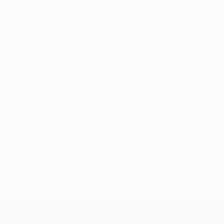
Statistiques clés
9
4
Buts
Buts concédés
3 moy. par match
1,34 moy. par match
10
1
Cartons jaunes
Cartons rouges
3,34 moy. par match
0,34 moy. par match
Voir toutes les stats
Effectif
Abner
Ankrah
Aouani
Badamosi
Caio
Černomordijs
Dio
Défenseur
Milieu
Milieu
Attaquant
Défenseur
Mili
Ferreira
Milieu
UEFA Conference League