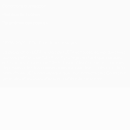
Conditions d'utilisation
Politique de cookies
Paramètres des cookies
© 1998-2026 UEFA. Tous droits réservés.
La désignation UEFA, le logo de l'UEFA et toutes les marques liées
aux compétitions de l'UEFA sont protégés en tant que marques
et/ou droits d'auteur de l'UEFA. Toute utilisation de ces marques
déposées à des fins commerciales est interdite. L'utilisation de la
plate-forme UEFA.com implique que vous acceptez les Conditions
générales et les Dispositions en matière de vie privée.