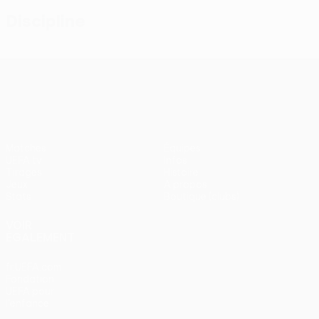
Discipline
UEFA Conference League
Matches
Équipes
UEFA.tv
Infos
Tirages
Histoire
Jeux
À propos
Stats
Boutique (clubs)
VOIR
ÉGALEMENT
fr.UEFA.com
Fondation
UEFA pour
l'enfance