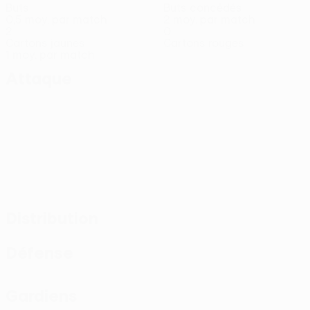
Buts
Buts concédés
0,5 moy. par match
2 moy. par match
2
0
Cartons jaunes
Cartons rouges
1 moy. par match
Attaque
Distribution
Défense
Gardiens