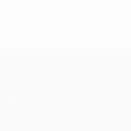
UEFA Conference League
Matches
UEFA.tv
Tirages
Jeux
Stats
VOIR ÉGALEMENT