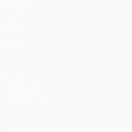
ÉGALEMENT
fr.UEFA.com
Fondation
UEFA pour
l'enfance
LANGUES
Français
English
Français
Deutsch
Русский
Español
Italiano
Português
Vie privée
Conditions d'utilisation
Politique de cookies
Paramètres des cookies
© 1998-2026 UEFA. Tous droits réservés.
La désignation UEFA, le logo de l'UEFA et toutes les marques liées