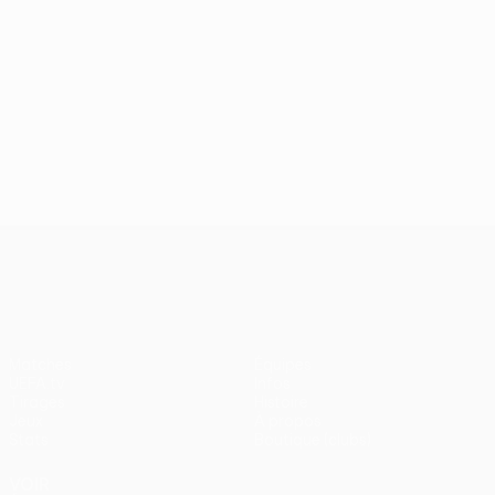
UEFA Conference League
Matches
Équipes
UEFA.tv
Infos
Tirages
Histoire
Jeux
À propos
Stats
Boutique (clubs)
VOIR