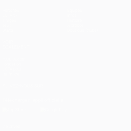
Matches
Équipes
UEFA.tv
Infos
Tirages
Histoire
Jeux
À propos
Stats
Boutique (clubs)
VOIR
ÉGALEMENT
fr.UEFA.com
Fondation
UEFA pour
l'enfance
SUIVEZ-NOUS SUR
Télécharger l'appli officielle
Vie privée