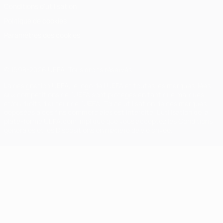
Conditions d'utilisation
Politique de cookies
Paramètres des cookies
© 1998-2026 UEFA. Tous droits réservés.
La désignation UEFA, le logo de l'UEFA et toutes les marques liées
aux compétitions de l'UEFA sont protégés en tant que marques
et/ou droits d'auteur de l'UEFA. Toute utilisation de ces marques
déposées à des fins commerciales est interdite. L'utilisation de la
plate-forme UEFA.com implique que vous acceptez les Conditions
générales et les Dispositions en matière de vie privée.