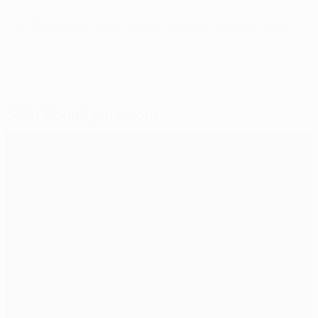
© 1998-2026 UEFA. All rights reserved.
Mis à jour le: vendredi 9 juin 2023
Sélectionné pour vous