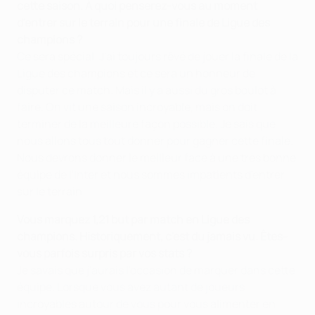
cette saison. À quoi penserez-vous au moment
d'entrer sur le terrain pour une finale de Ligue des
champions ?
Ce sera spécial. J'ai toujours rêvé de jouer la finale de la
Ligue des champions et ce sera un honneur de
disputer ce match. Mais il y a aussi du gros boulot à
faire. On vit une saison incroyable, mais on doit
terminer de la meilleure façon possible. Je sais que
nous allons tous tout donner pour gagner cette finale.
Nous devrons donner le meilleur face à une très bonne
équipe de l'Inter et nous sommes impatients d'entrer
sur le terrain.
Vous marquez 1,21 but par match en Ligue des
champions. Historiquement, c'est du jamais vu. Êtes-
vous parfois surpris par vos stats ?
Je savais que j'aurais l'occasion de marquer dans cette
équipe. Lorsque vous avez autant de joueurs
incroyables autour de vous pour vous alimenter en