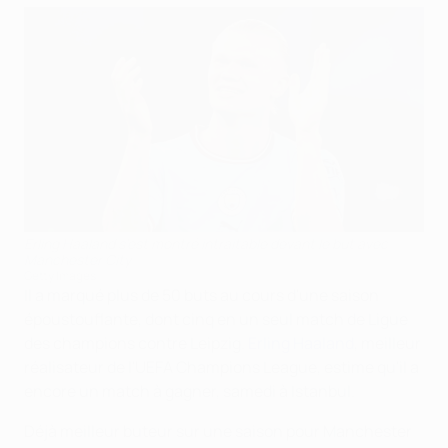
Erling Haaland s'est montré intraitable devant le but avec
Manchester City
Getty Images
Il a marqué plus de 50 buts au cours d'une saison
époustouflante, dont cinq en un seul match de Ligue
des champions contre Leipzig.
Erling Haaland
, meilleur
réalisateur de l'UEFA Champions League, estime qu'il a
encore un match à gagner, samedi à Istanbul.
Déjà meilleur buteur sur une saison pour Manchester