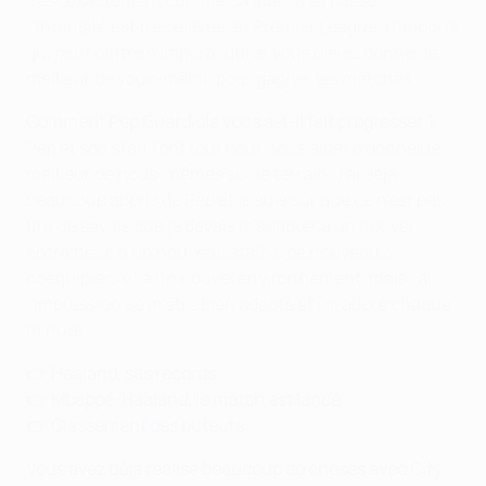
c'est exactement comme ça que ça se passe.
L'intensité est très élevée en Premier League, n'importe
qui peut battre n'importe qui et vous devez donner le
meilleur de vous-même pour gagner les matches.
Comment Pep Guardiola vous a-t-il fait progresser ?
Pep et son staff font tout pour nous aider à donner le
meilleur de nous-mêmes sur le terrain. J'ai déjà
beaucoup appris de Pep et je suis sûr que ce n'est pas
fini. Je savais que je devais m'adapter à un nouvel
entraîneur, à un nouveau staff, à de nouveaux
coéquipiers et à un nouvel environnement, mais j'ai
l'impression de m'être bien adapté et j'ai adoré chaque
minute.
👉
Haaland, ses records
👉
Mbappé-Haaland, le match est lancé
👉
Classement des buteurs
Vous avez déjà réalisé beaucoup de choses avec City