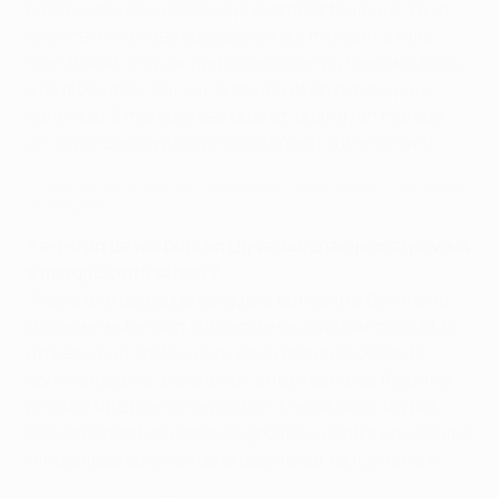
ballons, des occasions se présentent toujours. J'ai la
chance d'avoir des coéquipiers qui m'aident à faire
mon travail, à savoir mettre le ballon au fond des filets.
Il faut travailler dur sur le terrain et en dehors pour
continuer à marquer des buts et, quand j'en marque
un, je me concentre immédiatement sur le suivant.
La reprise incroyable de Haaland pour Manchester City face à
Dortmund
Y a-t-il un de vos buts en Ligue des champions qui vous
a marqué cette saison ?
Je dois dire que je pense que le but contre Dortmund
(volée en extension sur centre de João Cancelo) était
un beau but. J'ai toujours voulu marquer des buts
comme celui-là, alors le voir entrer dans les filets m'a
procuré une grande sensation. C'était aussi un but
très important en phase de groupes, contre une équipe
fantastique qui avait de la qualité sur tout le terrain.