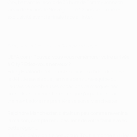
City, battant le record de 38 buts de Tommy Johnson
vieux de 94 ans, le Norvégien de 22 ans se confie en
exclusivité avant la finale face à l'Inter.
Erling Haaland, ses buts en Champions League
UEFA.com : Pouvez-vous vous remémorer votre arrivée
à City ? Étiez-vous nerveux ?
Erling Haaland
: J'étais enthousiaste à l'idée de relever
le défi. Je savais que j'arrivais dans une équipe où
j'aurais de nombreuses occasions de marquer des
buts. Heureusement, c'est ce que j'ai pu faire. J'ai
vraiment adoré ma première saison à Manchester.
Rejoindre Manchester, c'était un peu comme revenir à
la maison, compte tenu des liens de votre famille avec
cette région...
Bien sûr, cela signifie beaucoup. Tout le monde a vu les