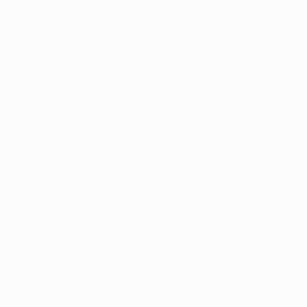
Vous fixez-vous des objectifs et prêtez-vous attention
aux statistiques ?
Mon objectif est d'aider l'équipe à remporter des
trophées en marquant des buts. Je sais que, si je peux
marquer des buts et porter l'équipe, cela aidera tout le
monde à atteindre ses objectifs à la fin de la saison.
Dès que j'ai marqué un but, je ne pense qu'à en
marquer un autre. C'est comme ça que j'aborde la
situation et que je continuerai à le faire.
Comment décririez-vous l'équipe de City dans son
ensemble ?
Elle est absolument incroyable. Nous partageons tous
la même faim et la même envie chaque jour. Nous
sommes là les uns pour les autres et c'est ainsi que les
choses doivent se passer si nous voulons réussir. C'est
un groupe vraiment spécial, mais aussi le manager, le
staff et tout le personnel.