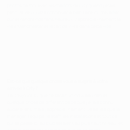
photos de moi avec les maillots de City quand j'étais
petit. Je veux juste continuer à bien faire ici, travailler
dur et rendre nos fans heureux. J'apprécie vraiment la
vie à Manchester et le fait de vivre dans cette ville.
Est-ce que quelque chose vous a surpris à votre
arrivée à City ?
J'ai toujours su que ce serait un nouveau défi et
quelque chose de différent de ce que j'avais connu
auparavant, mais j'apprécie vraiment. Je savais que le
manager, l'équipe, le staff, les installations et tout ce
qui se passe ici au club seraient au plus haut niveau, et