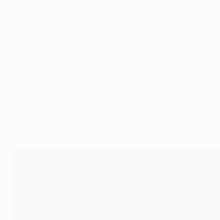
Systèmes
Juventus
L'équipe italienne a entamé le match dans un 4-4-2 avec de
n'exerçaient pas un pressing haut, les Piémontais se replia
les duels, mais il faut souligner la performance défensiv