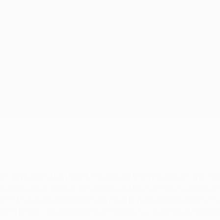
e, ils passaient en 5-2-3, les ailiers Aleksey Sutormin (19) et
tème compact, la capacité de la Juventus à effectuer des passes
réateur du Zenit était Claudinho (11), qui opérait juste derriè
vec le ballon – et était visiblement le joueur vers lequel ses c