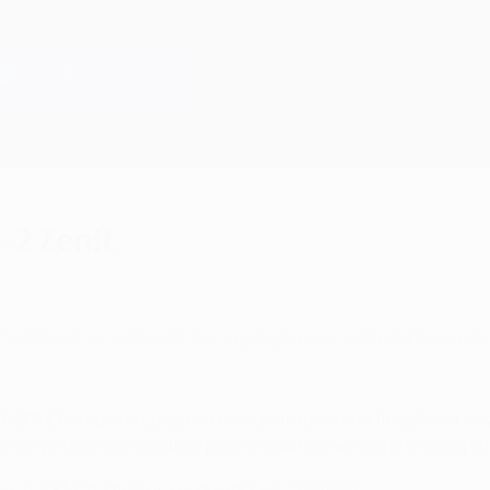
-2 Zenit
nt sur la victoire qui a propulsé la Juventus en 
e l'UEFA Champions League à deux journées de la fin grâce à
sa 
rième victoire consécutive pour les Bianconeri dans le Groupe 
epuis l'UEFA Champions League depuis 2004/05.