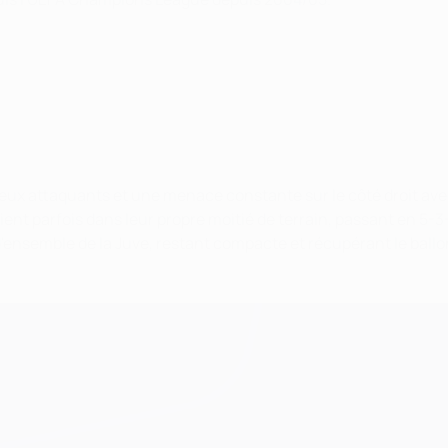
ux attaquants et une menace constante sur le côté droit avec l
ient parfois dans leur propre moitié de terrain, passant en 5-3-
e d'ensemble de la Juve, restant compacte et récupérant le bal