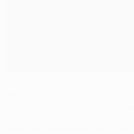
Le 4-4-2 de la Juventus
Zenit
Les joueurs de Sergei Semak s'alignaient 3-4-2-1. En défens
centraux. Bien que le Zenit s'efforçât de conserver un sys
occasions, même dans les espaces restreints. Le principal c
sa technique, le Brésilien cherchait à prendre l'initiative a