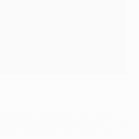
 Karavaev (15) étant repliés aux côtés des défenseurs
 rapides et précises lui permettait de se créer des
re l'avant-centre Azmoun (7). Grâce à sa vision du jeu et à
oéquipiers se tournaient pour trouver une étincelle.