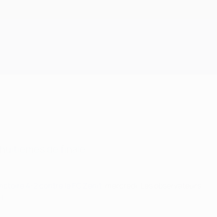
Obtenir
huitièmes de finale.
victoire 4-2 contre le FC Zenit
, mercredi. Les observateurs
H.