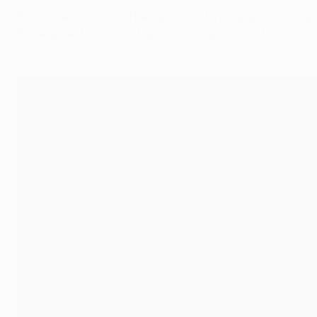
Pour le dernier quart d'heure, le Zenit a adopté un 4-4-2
Bordelais et Marseillais Malcom (10), qui ajoutait un poids of