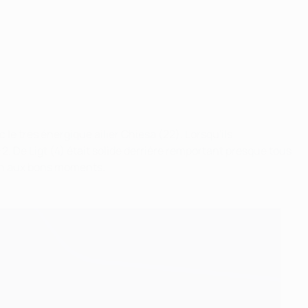
e très énergique ailier Chiesa (22). Lorsqu'ils
2. De Ligt (4) était solide derrière remportant presque tous
lon aux bons moments.