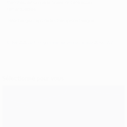
matches, ainsi que la finale, ont été assez
remarquables.
Téléchargez l'app de la Champions League
© 1998-2026 UEFA. All rights reserved.
Mis à jour le: jeudi 26 août 2021
Sélectionné pour vous