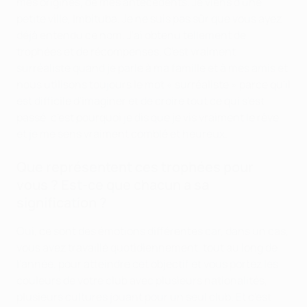
mes origines, de mes antécédents. Je viens d'une
petite ville, Imbituba. Je ne suis pas sûr que vous ayez
déjà entendu ce nom. J'ai obtenu tellement de
trophées et de récompenses. C'est vraiment
surréaliste quand je parle à ma famille et à mes amis et
nous utilisons toujours le mot « surréaliste » parce qu'il
est difficile d'imaginer et de croire tout ce qui s'est
passé, c'est pourquoi je dis que je vis vraiment le rêve
et je me sens vraiment comblé et heureux.
Que représentent ces trophées pour
vous ? Est-ce que chacun a sa
signification ?
Oui, ce sont des émotions différentes car, dans un cas,
vous avez travaillé quotidiennement, tout au long de
l'année, pour atteindre cet objectif et vous portez les
couleurs de votre club avec plusieurs nationalités,
plusieurs cultures jouant pour un seul club. Et c'est