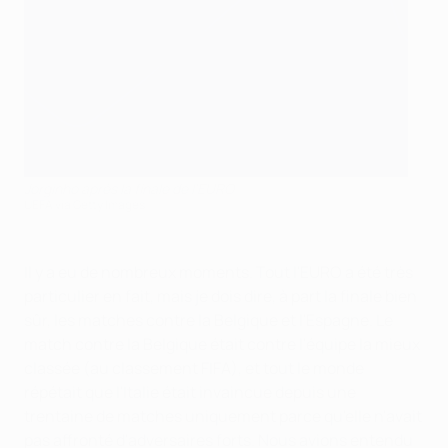
Jorginho après la finale de l'EURO
UEFA via Getty Images
Il y a eu de nombreux moments. Tout l'EURO a été très
particulier en fait, mais je dois dire, à part la finale bien
sûr, les matches contre la Belgique et l'Espagne. Le
match contre la Belgique était contre l'équipe la mieux
classée (au classement FIFA), et tout le monde
répétait que l'Italie était invaincue depuis une
trentaine de matches uniquement parce qu'elle n'avait
pas affronté d'adversaires forts. Nous avions entendu