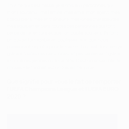
Tout ce qui s'est passé, je le dois aux personnes qui
m'ont soutenu : ma famille, mes amis, mon agent, mes
coéquipiers, mes entraîneurs, mes kinésithérapeutes,
mes équipementiers, toutes ces personnes qui font
partie de l'aventure et que l'on oublie souvent. Ils font
un travail formidable en coulisses, afin que nous
puissions être prêts pour le match. Tout est donc arrivé
grâce à toutes ces personnes, et pas seulement grâce
à moi, à ces jambes ou à ma tête. C'est un ensemble de
choses - le football est un travail d'équipe.
Que signifie pour vous le fait de remporter
l'UEFA Champions League et l'UEFA EURO
2020 ?