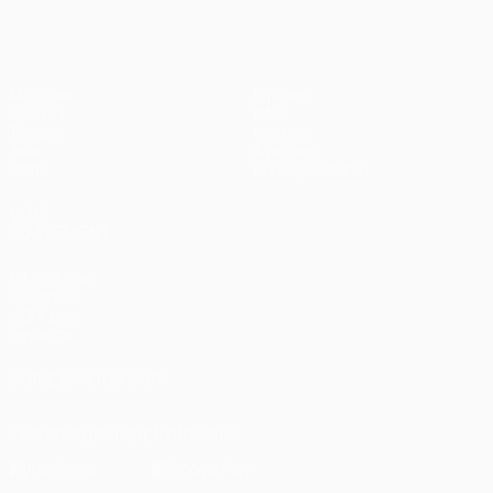
Matches
Équipes
UEFA.tv
Infos
Tirages
Histoire
Jeux
À propos
Stats
Boutique (clubs)
VOIR
ÉGALEMENT
fr.UEFA.com
Fondation
UEFA pour
l'enfance
SUIVEZ-NOUS SUR
Télécharger l'appli officielle