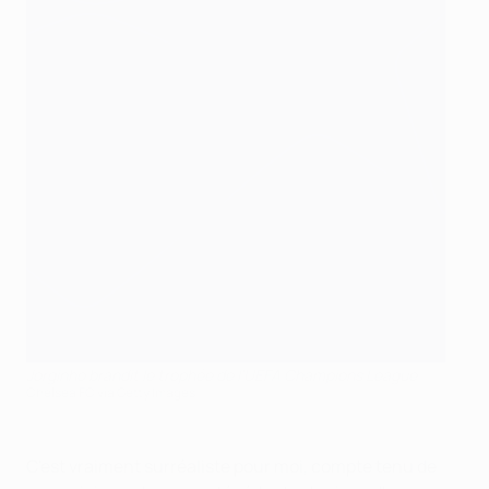
Jorginho brandit le trophée de l'UEFA Champions League
Chelsea FC via Getty Images
C'est vraiment surréaliste pour moi, compte tenu de