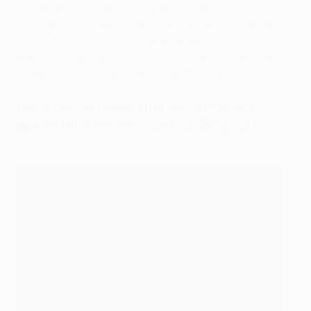
incroyable. C'est la plus grande réussite pour un club,
non ? Je n'arrive pas à croire que j'ai gagné ça, surtout
contre Manchester City. L'autre trophée mobilise votre
pays, votre peuple, et c'est puissant aussi. J'ai vu des
Italiens et j'ai reçu des vidéos du monde entier.
Mis à part la finale quel est votre plus
grand souvenir de l'UEFA EURO 2020 ?