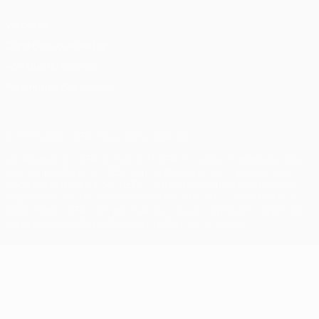
Vie privée
Conditions d'utilisation
Politique de cookies
Paramètres des cookies
© 1998-2026 UEFA. Tous droits réservés.
La désignation UEFA, le logo de l'UEFA et toutes les marques liées
aux compétitions de l'UEFA sont protégés en tant que marques
et/ou droits d'auteur de l'UEFA. Toute utilisation de ces marques
déposées à des fins commerciales est interdite. L'utilisation de la
plate-forme UEFA.com implique que vous acceptez les Conditions
générales et les Dispositions en matière de vie privée.