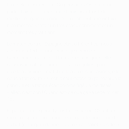
tout cela sans rien dire. On pensait : « On les laisse
parler. Laissez-les parler ». Et puis on affronte la
meilleure équipe du monde et on obtient une victoire
bien méritée. C'était un très grand sentiment et un
moment très gratifiant.
Le match contre l'Espagne était différent car nous
avons souffert. Honnêtement, je peux dire
humblement que c'était la seule équipe qui, si elle
nous avait battus, l'aurait fait à la régulière parce
qu'elle a dominé le match, elle a eu des occasions, elle
nous a fait souffrir. C'est le seul match où j'ai regardé la
pendule et le temps était comme figé. Je me disais
« allez, c'est bon ! Quand est-ce que ça va se terminer
? ».
Et puis, aussi, le penalty contre l'Espagne. C'était un
moment spécial pour moi de marquer le cinquième tir
au but (celui qui a donné la victoire à l'Italie). Ces deux