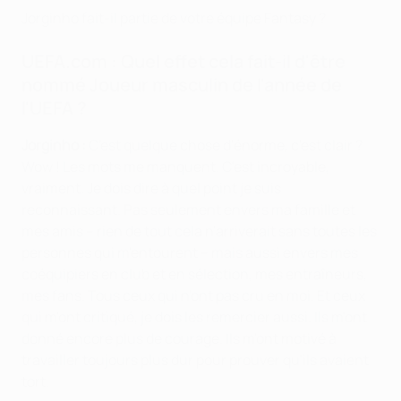
Jorginho fait-il partie de votre équipe Fantasy ?
UEFA.com : Quel effet cela fait-il d'être
nommé Joueur masculin de l'année de
l'UEFA ?
Jorginho :
C'est quelque chose d'énorme, c'est clair ?
Wow ! Les mots me manquent. C'est incroyable,
vraiment. Je dois dire à quel point je suis
reconnaissant. Pas seulement envers ma famille et
mes amis – rien de tout cela n'arriverait sans toutes les
personnes qui m'entourent – mais aussi envers mes
coéquipiers en club et en sélection, mes entraîneurs,
mes fans. Tous ceux qui n'ont pas cru en moi. Et ceux
qui m'ont critiqué, je dois les remercier aussi. Ils m'ont
donné encore plus de courage. Ils m'ont motivé à
travailler toujours plus dur pour prouver qu'ils avaient
tort.