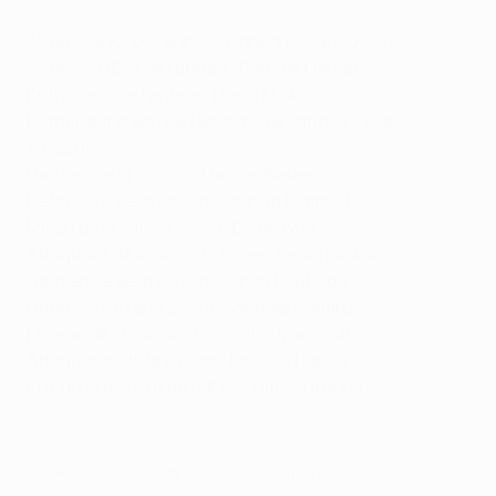
Joueur UEFA de l'année : Robert Lewandowski
Joueuse UEFA de l'année : Pernille Harder
Entraîneur de l'année : Hansi Flick
Entraîneur d'équipe féminine de l'année : Jean-Luc
Vasseur
Gardien de la saison : Manuel Neuer
Défenseur de la saison : Joshua Kimmich
Milieu de la saison : Kevin De Bruyne
Attaquant de la saison : Robert Lewandowski
Gardienne de la saison : Sarah Bouhaddi
Défenseure de la saison: Wendie Renard
Milieue de la saison : Dzsenifer Marozsán
Attaquante de la saison : Pernille Harder
Prix du Président de l'UEFA : Didier Drogba
© 1998-2026 UEFA. All rights reserved.
Mis à jour le: jeudi 1 octobre 2020