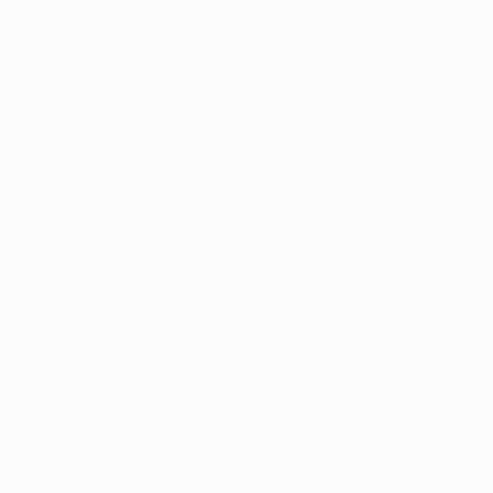
chacun une des associations membres de l’UEFA,
sélectionnés par l’Association européenne des
magazines sportifs (ESM). Les entraîneurs n’étaient
pas autorisés à voter pour des joueurs de leur propre
équipe.
Les membres du jury ont choisi trois joueurs par poste,
le premier recevant 5 points, le deuxième 3 et le
troisième 1. Le joueur avec le plus de points à son poste
était élu.
Lauréats la saison dernière
Gardien
:
Alisson Becker
Défenseur
:
Virgil van Dijk
Milieu
:
Frenkie de Jong
Attaquant
:
Lionel Messi
Tous les lauréats de la soirée