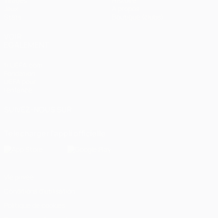
Tirages
Histoire
Jeux
À propos
Stats
Boutique (clubs)
VOIR
ÉGALEMENT
fr.UEFA.com
Fondation
UEFA pour
l'enfance
SUIVEZ-NOUS SUR
Télécharger l'appli officielle
Vie privée
Conditions d'utilisation
Politique de cookies