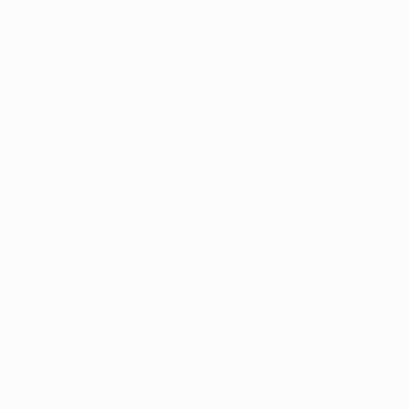
Le capitaine du Bayern Manuel Neuer a remporté le
titre de gardien de la saison 2019/20 en UEFA
Champions League.
Neuer a vécu une saison incroyable avec le Bayern,
couronnée d’un triplé UEFA Champions League,
Bundesliga et Coupe d’Allemagne. Le portier de 34 ans
n’a manqué aucune minute de jeu du sacre européen
du Bayern, multipliant les prestations de haut vol ors
de la phase finale à Lisbonne. Ce prix lui a été remis au
cours de la cérémonie du tirage de la phase de groupes
de l’UEFA Champions League 2020/21 à Genève.
Le top 10
1
Manuel Neuer (Bayern) – 376 points