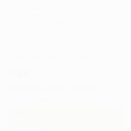
2
Jan Oblak (Atlético) – 92 points
3
Keylor Navas (Paris) – 89 points
4
Anthony Lopes (Lyon) – 46 points
5
Alisson Becker (Liverpool) – 28 points
6
Thibaut Courtois (Real Madrid) – 18 points
=
Marc-André ter Stegen (Barcelone) – 18 points
8
Péter Gulácsi (RB Leipzig) – 15 points
9
Wojciech Szczęsny (Juventus) – 10 points
10
Ederson (Manchester City) – 8 points