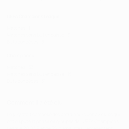
UEFA Champions League
Matches : 11
Matches sans but encaissé : 6
Buts concédés : 8
Championnat
Matches : 33
Matches sans but encaissé : 15
Buts concédés : 31
Comment il a été élu
Le jury était composé des entraîneurs des 32 clubs qui
ont disputé la phase de groupes de l’UEFA Champions
League 2018/19 et de 55 journalistes, représentant