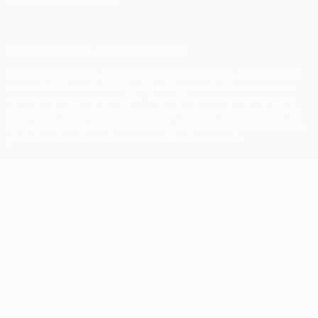
Paramètres des cookies
© 1998-2026 UEFA. Tous droits réservés.
La désignation UEFA, le logo de l'UEFA et toutes les marques liées
aux compétitions de l'UEFA sont protégés en tant que marques
et/ou droits d'auteur de l'UEFA. Toute utilisation de ces marques
déposées à des fins commerciales est interdite. L'utilisation de la
plate-forme UEFA.com implique que vous acceptez les Conditions
générales et les Dispositions en matière de vie privée.