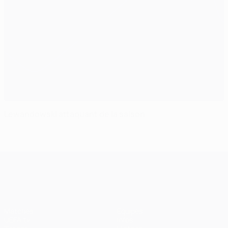
Lewandowski attaquant de la saison
UEFA Champions League
Matches
Équipes
UEFA.tv
Infos