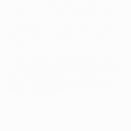
Sur un corner mal dégagé, Sokratis Papastathopoulos
doublait la mise (56e), mais Hakan Balta ramenait les
Turcs à un but sur un corner de Wesley Sneijder.
Heureusement pour les Allemands, Ciro Immobile, tout
juste entré en jeu, redonnait de l'air à Dortmund, à la
conclusion d'un contre rondement mené à l'entrée du
dernier quart d'heure.
En fin de partie, le malheureux Semih Kaya marquait
contre son camp et enterrait les derniers espoirs de
qualification de Galatasaray, qui se rendra à
Anderlecht le 26 novembre, pendant que Dortmund
sera à Londres pour affronter Arsenal.
© 1998-2026 UEFA. All rights reserved.
Mis à jour le: vendredi 29 mai 2015