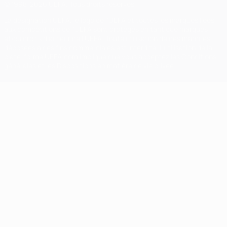
© 1998-2026 UEFA. Tous droits réservés.
La désignation UEFA, le logo de l'UEFA et toutes les marques liées
aux compétitions de l'UEFA sont protégés en tant que marques
et/ou droits d'auteur de l'UEFA. Toute utilisation de ces marques
déposées à des fins commerciales est interdite. L'utilisation de la
plate-forme UEFA.com implique que vous acceptez les Conditions
générales et les Dispositions en matière de vie privée.