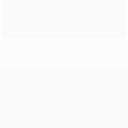
Pogba relance la Juventus
UEFA Champions League
Matches
Équipes
UEFA.tv
Infos
Tirages
Histoire
Jeux
À propos
Stats
Boutique (clubs)