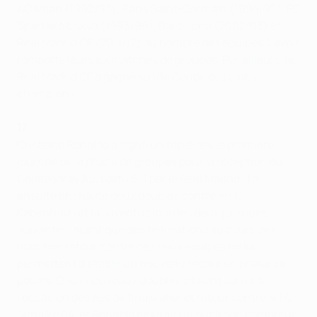
AC Milan (1992/93), Paris Saint-Germain (1994/95), FC
Spartak Moskva (1995/96), Barcelona (2002/03) et
Real Madrid CF (2011/12) au nombre des équipes à avoir
remporté leurs six matches de groupes. Par ailleurs, le
Real Madrid CF a gagné sa 10e Coupe des clubs
champions.
17
Cristiano Ronaldo
a signé un triplé dès la première
journée de la phase de groupes pour la réception du
Galatasaray AŞ, battu 6-1 par le Real Madrid. Il a
ensuite enchaîné deux doublés contre le FC
København et la Juventus lors des deux journées
suivantes, avant que des réalisations au cours des
matches retour contre ces deux équipes ne lui
permettent d’établir
un nouveau record en phase de
poules
. Deux nouveaux doublés allaient suivre à
l’occasion des 8es de finale aller et retour contre le FC
Schalke 04, et Ronaldo ajoutait un but à son compteur