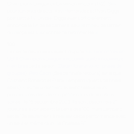
Champions League cette saison encore (142). Ses
poursuivants directs, Xavi Hernández et Ryan Giggs,
pointent à 141 unités. Giggs ayant officiellement
annoncé la fin de sa carrière, seul le milieu de terrain
du Barça est susceptible de détrôner Raúl.
100
Le cercle des joueurs ayant disputé
100 rencontres en
UEFA Champions League a accueilli quatre nouveaux
membres
cette saison:
Zlatan Ibrahimović (phase de
groupes
),
Petr Čech
(8es de finale retours) ainsi que
Cristiano Ronaldo et Frank Lampard (quarts de finale
allers). Ces deux derniers avaient réalisé leurs
premiers pas dans la compétition lors de la même
soirée : le 16 septembre 2003. Ils sont désormais 21
joueurs à avoir atteint la barre des 100, mais Lampard
est le 12e seulement à réaliser cette performance avec
un seul et même club : le Chelsea FC.