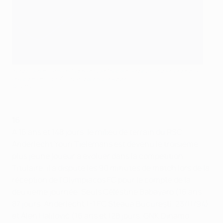
Youri Tielemans est devenu le troisième plus jeune joueur à
évoluer en UEFA Champions League
©Getty Images
16
À 16 ans et 148 jours, le milieu de terrain du RSC
Anderlecht Youri Tielemans est devenu le troisième
plus jeune joueur à évoluer dans la compétition.
Titulaire, il a disputé les 90 minutes de match lors de la
réception de l'Olympiacos FC pour le compte de la
deuxième journée. Seuls Céléstine Babayaro (16 ans
87 jours, Anderlecht 1-1 FC Steaua Bucureşti, 23/11/94)
et Alen Halilović (16 ans et 128 jours, GNK Dinamo