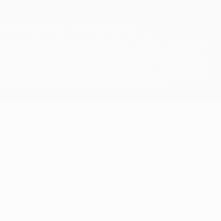
© 1998-2026 UEFA. Tous droits réservés.
La désignation UEFA, le logo de l'UEFA et toutes les marques liées
aux compétitions de l'UEFA sont protégés en tant que marques
et/ou droits d'auteur de l'UEFA. Toute utilisation de ces marques
déposées à des fins commerciales est interdite. L'utilisation de la
plate-forme UEFA.com implique que vous acceptez les Conditions
générales et les Dispositions en matière de vie privée.