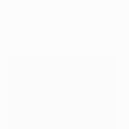
terrain du RSC Anderlecht qui voyait en outre le PSG
empocher sa plus large victoire en déplacement sur la
scène européenne. Seul un joueur est parvenu à
réaliser un quintuplé. Il s’agit de Lionel Messi, grand
artisan de la victoire 7-1 du Barça face au Bayer 04
Leverkusen le 7 mars 2012.