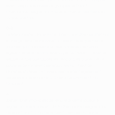
ayant disputé la phase de groupes de l’UEFA
Champions League ont trouvé le chemin des filets au
moins une fois.
0-0
Le Manchester United FC a obtenu son 20e résultat nul
et vierge dans l’épreuve à l’occasion de la quatrième
journée qui l’opposait à la Real Sociedad de Fútbol,
égalant ainsi le record détenu par l’AC Milan. C’était la
septième fois que toutes les rencontres d’une même
poule se terminaient sans but, les FC Shakhtar
Donetsk et Bayer 04 Leverkusen s’étant également
séparés sur le score de 0-0 dans l’autre match du
Groupe A.
4
Zlatan Ibrahimović est devenu le dixième joueur à
signer un quadruplé en UEFA Champions League, lors
de la victoire 5-0 du Paris Saint-Germain FC sur le