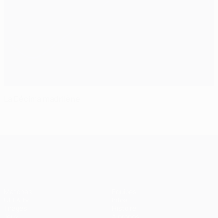
La Décima madrilène
UEFA Champions League
Matches
Équipes
UEFA.tv
Infos
Tirages
Histoire
Jeux
À propos