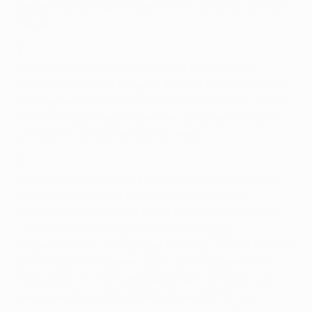
Zagreb 0-2 Paris Saint-Germain FC, 24/10/12) ont fait
mieux.
3
Autre fait remarquable du côté de l'Olympiacos :
l'attaquant Kostas Mitroglou a inscrit les trois buts de
son équipe lors de la victoire 3-0 des siens à Bruxelles,
devenant au passage le premier joueur grec à signer
un triplé en UEFA Champions League.
5
Après avoir conduit l’AC Milan à la victoire en 2003 et
2007, Carlo Ancelotti est devenu le cinquième
entraîneur à remporter la Coupe d’Europe avec deux
clubs différents. Il rejoint ainsi Ernst Happel
(Feyenoord 1970, Hamburger SV 1983), Ottmar Hitzfeld
(Dortmund 1997, Bayern 2001), José Mourinho (FC
Porto 2004, FC Internazionale Milano 2010) et Jupp
Heynckes (Real Madrid 1998, Bayern 2013). Il est