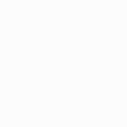
50
Cristiano Ronaldo est le premier joueur à passer la
barre des 50 apparitions en UEFA Champions League
avec deux clubs différents. Après avoir représenté le
Manchester United FC à 52 reprises, il a disputé son
50e match avec le Real Madrid CF lors de la demi-finale
retour face au FC Bayern München.
6
La défaite du Bayern dans le dernier carré implique
qu’aucune équipe n’est parvenue à conserver le
trophée en UEFA Champions League. C’est la sixième
fois que le champion en titre s’incline en demies, stade
de la compétition la plus fatale aux tenants. Cinq
équipes se sont inclinées en quarts, quatre en 8es,
quatre en finale et une seule en phase de groupes.
200