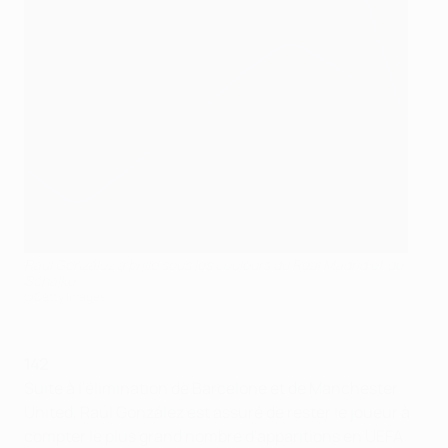
Raúl González a brillé sous les couleurs du Real Madrid et de
Schalke
©Getty Images
142
Suite à l'élimination de Barcelone et de Manchester
United, Raúl González est assuré de rester le joueur à
compter le plus grand nombre d'apparitions en UEFA