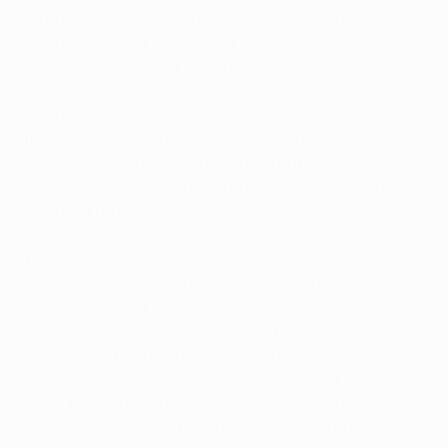
en quart de finale aller face au Borussia Dortmund. Il
aura fallu attendre le premier match des demies
contre le Bayern pour voir le Portugais rester muet lors
de son neuvième match de la saison dans l’épreuve. Le
Madrilène se rattrapait dès la journée suivante en
trouvant le chemin des filets par deux fois en
Allemagne pour
battre le record de buts inscrits
en
Coupe d’Europe au cours d’un même exercice. Puis il
inscrivait un penalty en finale à Lisbonne.
1
Lors de la deuxième journée, deux matches de l’UEFA
Champions League ont été disputés dans le même
stade, le Stadion Petrovski de Saint-Pétersbourg, à
moins de 24 heures d’intervalle. Le FC Zenit a d’abord
accueilli le FK Austria Wien le mardi avant que le PFC
CSKA Moskva n’affronte le FC Viktoria Plzeň mercredi,
le match n’ayant pas pu être joué à l’Arena Khimki de