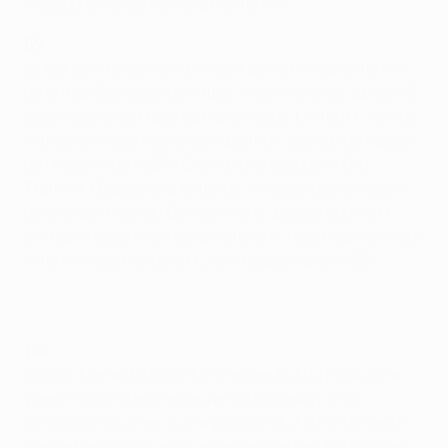
Moscou en raison de l’état du terrain.
69
Le but contre son camp inscrit par le milieu de terrain
de la Real Sociedad de Fútbol, Iñigo Martínez, après 69
secondes de jeu face au Manchester United FC lors de
la troisième journée de compétition, est le plus rapide
de l’histoire de l’UEFA Champions League. À Old
Trafford, l’Espagnol a battu de 20 secondes le record
détenu par Ricardo Gomes Vilana, buteur pour le FC
Unirea Urzeceni lors de la victoire 4-1 des Roumains sur
le terrain des Rangers FC, le 20 septembre 2009.
128
Roman Kienast a inscrit le premier but du FK Austria
Wien, novice dans l’épreuve, à l’occasion de la
cinquième journée, sur la pelouse du FC Porto. Cette
réalisation impliquait que l’ensemble des 128 équipes