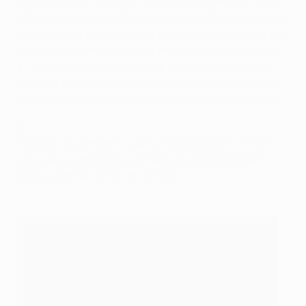
Le Manchester United FC est devenu le premier club à
atteindre le cap des 200 matches en UEFA Champions
League, une performance que les Anglais n’auront pas
pu célébrer comme il se doit en raison de leur défaite
3-1 face au Bayern, synonyme d’élimination. Le Real
Madrid a égalé ce record lors de la finale de Lisbonne,
avec une moyenne d'un trophée tous les 20 matches !
6
Tombeur du Barça en quarts, l’Atlético a mis fin à la
série de six apparitions consécutives des Catalans
dans le dernier carré, un record.