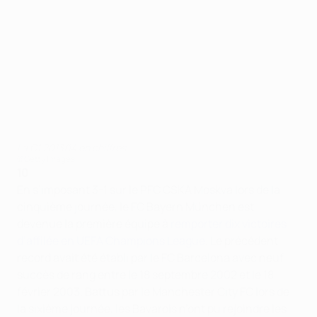
La C1 2013/14 en chiffres
©Getty Images
10
En s’imposant 3-1 sur le PFC CSKA Moskva lors de la
cinquième journée, le FC Bayern München est
devenue la première équipe à
remporter dix victoires
d’affilée en UEFA Champions League
. Le précédent
record avait été établi par le FC Barcelona avec neuf
succès de rang entre le 18 septembre 2002 et le 18
février 2003. Battus par le Manchester City FC lors de
la sixième journée, les Bavarois n’ont pu rejoindre les