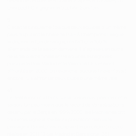
devenu le deuxième entraîneur, après Bob Paisley du
Liverpool FC, à gagner le trophée trois fois.
5
C’était la cinquième fois que deux équipes d’un même
pays disputent la finale de l’UEFA Champions League,
la deuxième fois de rang après l’affiche 100 %
allemande de la saison dernière. Il s’agissait en outre
de la deuxième finale entre équipes espagnoles
puisque le Real Madrid et le Valencia CF s’étaient
affrontés en 2000. En revanche, aucune finale n’avait
encore vu s’affronter deux clubs d’une même ville.
41
Le Real a inscrit 41 buts sur la scène européenne cette
saison. Un peu moins que le record de 45 réalisations
détenu par le Barça en 1999/2000, les Madrilènes ont
toutefois signé la meilleure prestation depuis le
passage à 13 matches, éclipsant le précédent record
réalisé en 2011/12 par Madrid et Barcelone (35).