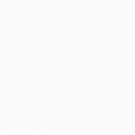
Stats
Boutique (clubs)
VOIR
ÉGALEMENT
fr.UEFA.com
Fondation
UEFA pour
l'enfance
SUIVEZ-NOUS SUR
Télécharger l'appli officielle
Vie privée
Conditions d'utilisation
Politique de cookies
Paramètres des cookies