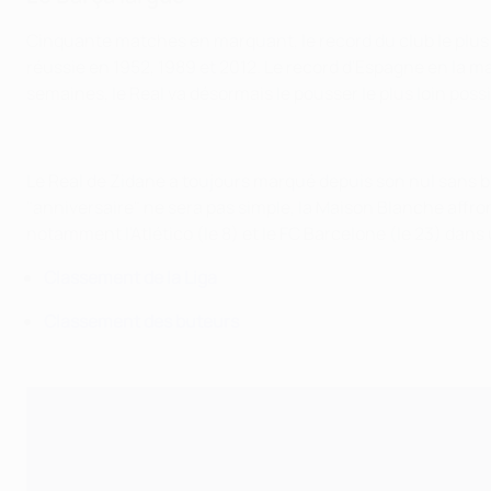
Cinquante matches en marquant, le record du club le plus 
réussie en 1952, 1989 et 2012. Le record d'Espagne en la ma
semaines, le Real va désormais le pousser le plus loin possib
Le Real de Zidane a toujours marqué depuis son nul sans bu
"anniversaire" ne sera pas simple, la Maison Blanche affron
notamment l'Atlético (le 8) et le FC Barcelone (le 23) dans u
Classement de la Liga
Classement des buteurs