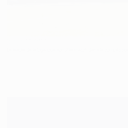
Le Real commande un 51
©Getty Images
Le leader de la Liga joue son 29e match dans la compétitio