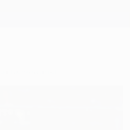
Obtenir
quant au moins un but !