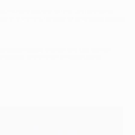
mationmadrilène était de 41 matches, une performance
ilée en 1942 et 1944. Ce record est effacé depuis plusieurs
 Champions League, le 26 avril 2016. Mais fêter son
 League, les 12 et 18 avril, en plus de recevoir