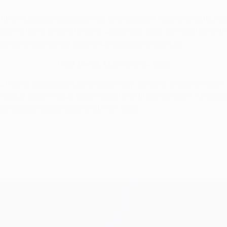
titré d'Espagne est pulvérisé. Le précédent record de la for
tière était la propriété du FC Barcelone, avec 44 matches d'aff
le et ce dès ce soir dans la banlieue de la capitale.
Real-Barça, la course au titre
t sur la pelouse de Manchester City, en demi-finale de l'UEFA
tera le Bayern deux fois en quarts de finale de l'UEFA Champions
n Clasico décisif pour le titre en Liga.