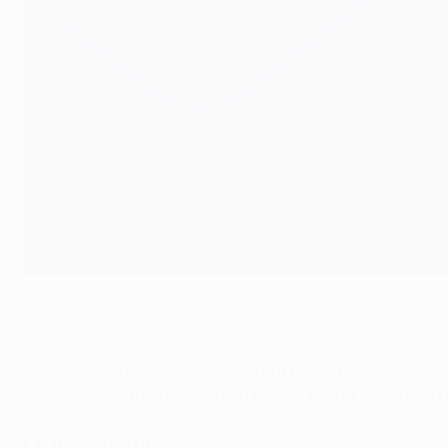
Nacho, buteur ce week-end
©Getty Images
Les hommes de Zinédine Zidane ont réussi un 50e match 
le premier des trois buts de son équipe, Isco et Nacho ont
Le Barça largué