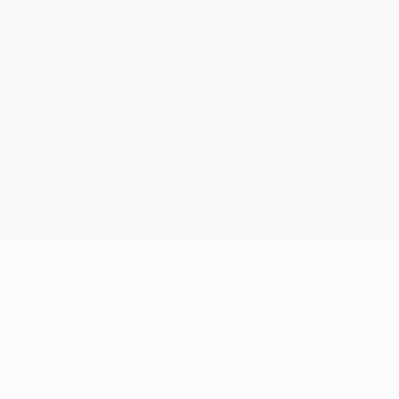
consécutif avec au moins un but marqu
é, ce week-end contre
 donné un succès plus large au Real Madrid en fin de match.