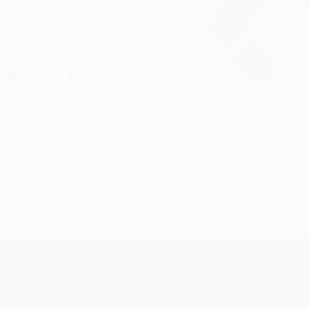
n cette saison sur le terrain de Leganés – 17e – cinq mois aprè
Benzema sur son 31