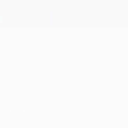
s européens de Radamel Falcao. Savourez !
ix plus beaux buts de Radamel Falcao en compétitions de clubs