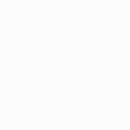
haînement contrôle de la poitrine suivi d'une reprise de volée d
LDC – calendrier complet
tionnelle pour les Colchoneros de Diego Simeone qui affrontent
celui du 4-1, est un véritable chef d’œuvre. En déséquilibre, F