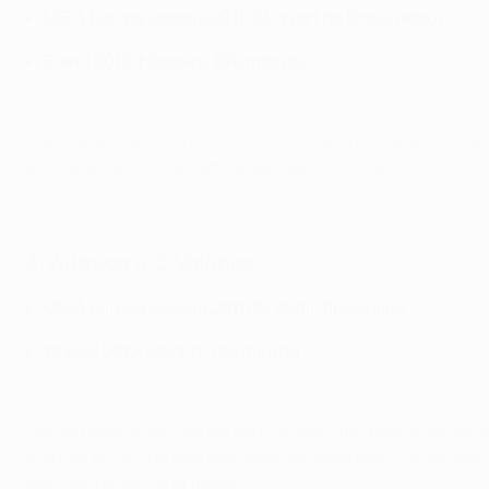
UEFA Europa League 2011/12, quart de finale retour
5 avril 2012, Hanovre, 87e minute
Transféré à l’été 2011 à l’Atlético, le Tigre réalise un enc
pour égaliser sur l'ensemble des deux matches.
3. Atlético 4-2 Valence
UEFA Europa League 2011/12, demi-finale aller
19 avril 2012, Madrid, 79e minute
Falcao marque encore les esprits avec une prestation excep
premier but d’une tête décroisée en extension. Le deuxième, 
alors les portes de la finale.