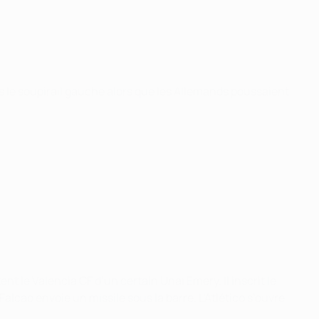
ans le soupirail gauche alors que les Allemands poussaient
 le Valencia CF d’un certain Unaï Emery. Il inscrit le
alcao envoie un missile sous la barre. L’Atlético s’ouvre