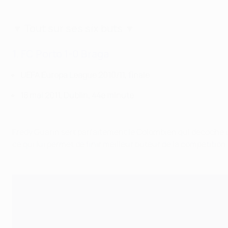
▼ Tout sur ses six buts ▼
1. FC Porto 1-0 Braga
UEFA Europa League 2010/11, finale
18 mai 2011, Dublin, 44e minute
Fredy Guarín sert parfaitement le Colombien qui décoche u
ce qui lui permet de finir meilleur buteur de la compétition.