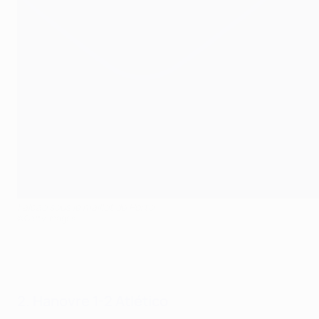
Falcao sous le maillot de Porto
©Getty Images
2. Hanovre 1-2 Atlético