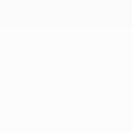
Obtenir
national et une finale européenne.