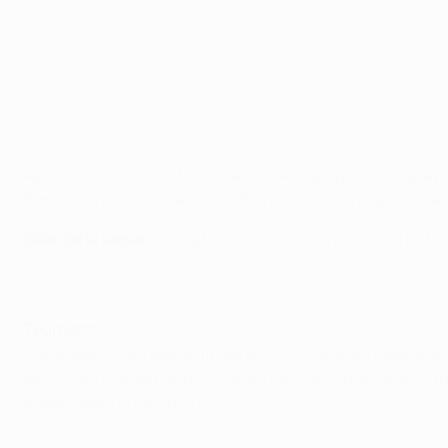
Juve, le parcours
©AFP/Getty Images
Après avoir atteint la finale de l'
UEFA Champions League
po
Barcelona à Berlin. Certes les Bianconeri ont remporté deux
Bilan de la saison :
12 matches joués, 7 v., 3 n., 2 d., 16 bu
Tournant
Vainqueur
2-1 en 8es de finale aller
contre le Borussia Dor
demi-heure de jeu au BVB Stadion de Dortmund. Une
victo
Allegri après la rencontre.