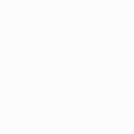
ventus, il est aussi le premier à se retrousser les manches quan
 vu confier les clés de l'attaque turinoise par Allegri, Tévez a
aison.
a place au sein du 4-3-1-2 d'Allegri. Au lieu de cela, il s'est 
ur. "C'est le joueur qui a le plus progressé selon moi cette s
ncaissé que sept buts en 12 rencontres d'
UEFA Champions Lea
e saison en deuxième division avec la Juve après avoir remport