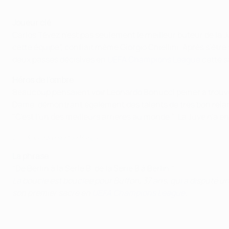
Joueur clé
Carlos Tévez n'est pas seulement le meilleur buteur de la Ju
cette équipe", confiait même Giorgio Chiellini. Après s'être
deux passes décisives en
UEFA Champions League
cette s
Héros de l'ombre
Beaucoup pensaient voir Leonardo Bonucci peiner à trouver s
Dame, démontrant également des talents de très bon relance
"C'est l'un des meilleurs arrières au monde." La Juve n'a e
2003, la Juve sort le Barça
La phrase
"De Berlin à la Serie B, de la Serie B à Berlin."
La boucle est bouclée pour Buffon, 37 ans, qui a disputé un
son premier sacre en
UEFA Champions League
.