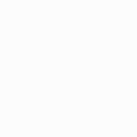
ur la première fois depuis 2003, la Juventus, championne d'Ita
 C1, dernièrement en 1996, mais cinq défaites en finale font tr
ts marqués contre 7 encaissés.
tmund, les Bianconeri se rendaient en Allemagne sans Andrea P
ire 3-0
dans de telles conditions n'en est que plus remarquable