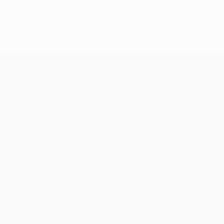
Équipes
Infos
Histoire
À propos
Boutique (clubs)