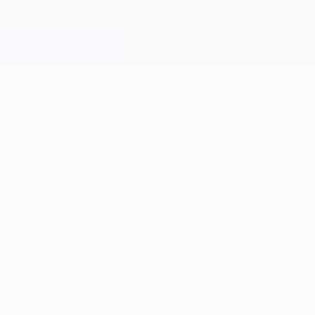
iliano Allegri a offert à la Juventus le doublé 