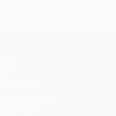
© 1998-2026 UEFA. All rights reserved.
Mis à jour le: vendredi 29 mai 2015
UEFA Champions League
Matches
UEFA.tv
Tirages
Jeux
Stats
VOIR ÉGALEMENT
fr.UEFA.com
Fondation UEFA pour l'enfance
SUIVEZ-NOUS SUR