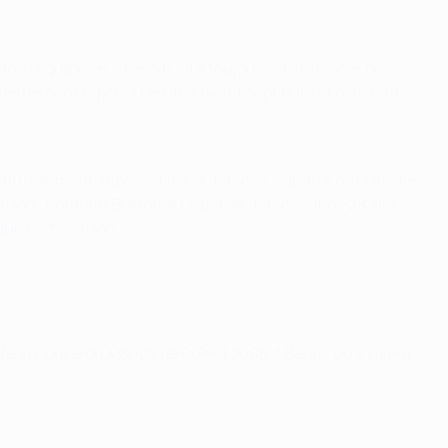
d l'équipe en a besoin. "Il a toujours été le leader de
 superbement répondu en inscrivant sept buts et délivrant
naturellement imposé dans la défense à quatre de la Vieille
aison", confiant Buffon au sujet de défenseur de 28 ans.
gue
cette saison.
é la Coupe du Monde de la FIFA 2006 à Berlin, où il visera