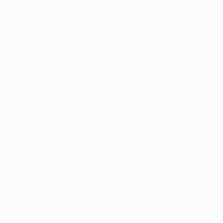
lie, voudra améliorer son bilan en finale face au FC
ès mal à la Vieille Dame.
irlo avant de perdre Paul Pogba au cours de la première
. "Nous avons pris conscience de notre force", déclarait