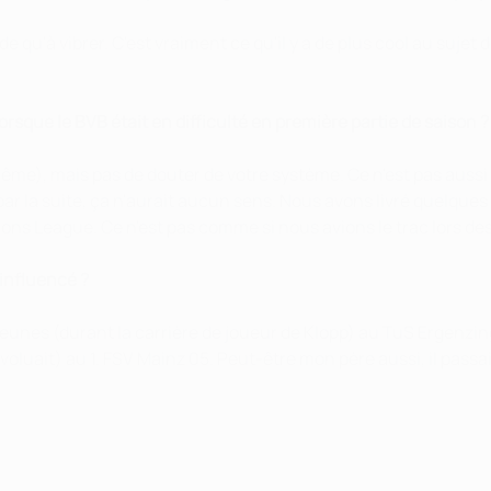
'à vibrer. C'est vraiment ce qu'il y a de plus cool au sujet de
sque le BVB était en difficulté en première partie de saison ?
e), mais pas de douter de votre système. Ce n'est pas aussi fa
 par la suite, ça n'aurait aucun sens. Nous avons livré quelq
ns League. Ce n'est pas comme si nous avions le trac lors de
 influencé ?
eunes (durant la carrière de joueur de Klopp) au TuS Ergenzinge
luait) au 1. FSV Mainz 05. Peut-être mon père aussi, il passait 