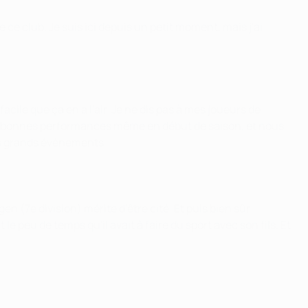
 ce club. Je suis ici depuis un petit moment, mais j'ai
cile que ça en a l'air. Je ne dis pas à mes joueurs de
ues bonnes performances même en début de saison, et nous
s grands évènements...
n (7e division) mérite d'être cité. Et puis bien sûr
le peu de temps qu'il avait à faire du sport avec son fils. Et