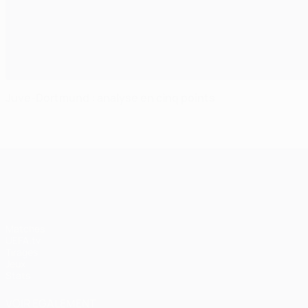
Juve-Dortmund : analyse en cinq points
UEFA Champions League
Matches
UEFA.tv
Tirages
Jeux
Stats
VOIR ÉGALEMENT