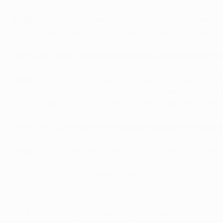
Klopp :
Nous évoluons dans un stade spécial qui ne demande qu
toujours des frissons dès que je pénètre sur la pelouse.
UEFA.com : Avez-vous douté de vous ou de votre système lor
Klopp :
C'est normal de se poser des questions (sur vous-mêm
donner le ballon aux adversaires pour pouvoir le regagner
avons engrangé de la confiance en l'emportant en Champio
UEFA.com : Quels sont les entraîneurs qui vous ont le plus
Klopp :
Très simple : Walter Baur, mon entraîneur chez les j
Wolfgang Frank, qui faisait du super boulot lorsque Klopp évo
(c'est grâce à lui) que j'adore ce sport.
© 1998-2026 UEFA. All rights reserved.
Mis à jour le: samedi 30 mai 2015