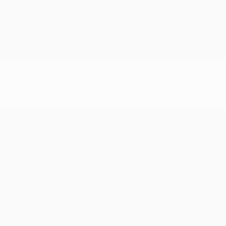
Équipes
Infos
Histoire
À propos
Boutique (clubs)