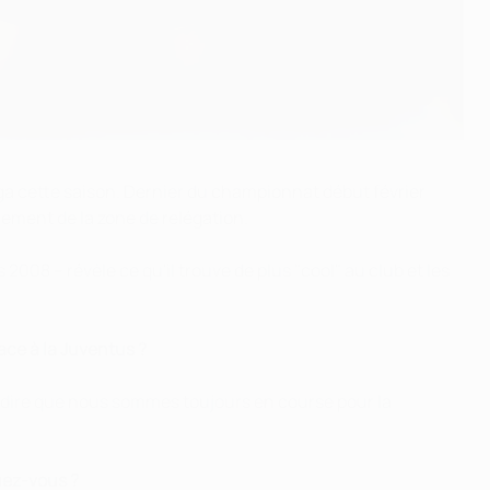
ga cette saison. Dernier du championnat début février
lement de la zone de relégation.
08 – révèle ce qu'il trouve de plus "cool" au club et les
face à la Juventus ?
ors dire que nous sommes toujours en course pour la
uez-vous ?