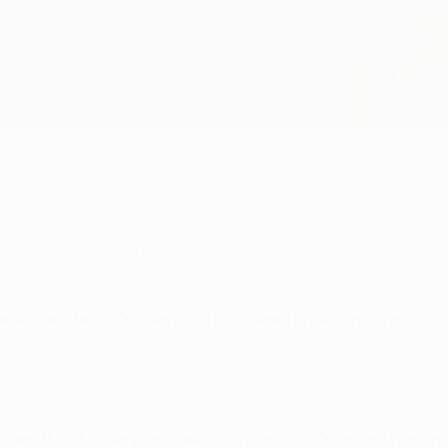
de qu'à vibrer"
istraction pour oublier une saison bien difficile en Bundesli
etrouvé la forme au meilleur moment pour s'éloigner considérab
ions d'Italie, Jürgen Klopp – en charge de Dortmund depuis 20
 de "palpitant". Cela sera-t-il à nouveau le cas lors du retour 
vant la toute fin de match, mais si c'est le cas, cela voudra al
tches d'UEFA Champions League à domicile. Comment l'expliq