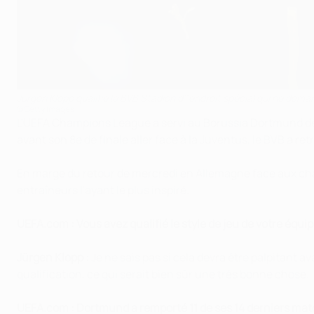
Jürgen Klopp qualifie le BVB Stadion d'"endroit spécial qui ne deman
©Getty Images
L'UEFA Champions League a servi au Borussia Dortmund de d
avant son 8e de finale aller face à la Juventus, le BVB a r
En marge du retour de mercredi en Allemagne face aux champ
entraîneurs l'ayant le plus inspiré.
UEFA.com : Vous avez qualifié le style de jeu de votre équipe
Jürgen Klopp :
Je ne sais pas si cela devra être palpitant a
qualification, ce qui serait bien sûr une très bonne chose.
UEFA.com : Dortmund a remporté 11 de ses 14 derniers ma