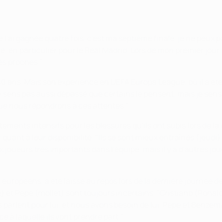
l'ai gagnée quatre fois, c'est ma septième finale, je ne peux 
 particulier pour le Real Madrid. Lors de mon premier jour ici, 
ès proches."
is 40 ans. Mais son expérience en UEFA Europa League, où il a é
 sens pas aussi dépassé que certains le pensent, mais je sens 
que nous répondrons à ces attentes."
tements intensifs pour les blessures qu'ils ont subis lors de la
 quant à leur disponibilité. "Ils se sont mieux entraînés (jeud
 joueurs très importants dans l'équipe, mais il y a d'autres 
européens, a été laissé au repos lors de la dernière journée d
t Pepe (mollet) sont toujours incertains. "Cristiano (Ronaldo) 
es parlent pour lui, et nous avons besoin de lui. Pepe et Benz
 à laquelle ils vont prendre part."