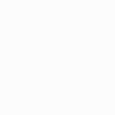
européen à remporter la C1, n'a pas hésité à souligner l'impor
enu à minimiser son rôle dans les succès remarquables qu'ont co
 décider de la meilleure manière d'aborder le match. On sait o
st une belle réussite, mais il y a du travail à faire pour ce mat
part d'ici au coup d'envoi. "Au lieu de penser à la causerie que
 aux joueurs pour savoir comment aborder cette rencontre. Ce n'e
onsidérer §La Décima) comme une obsession ou un rêve, moi je