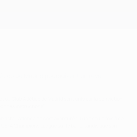
Obtenir
tlético de Madrid poursuivent un rêve.
t du Club Atlético de Madrid sont unis par la conviction
bonnes instructions".
aste, l'Atlético ne s'est aventuré qu'une seule fois à ce
d'UEFA Champions League sur le banc, tandis que son