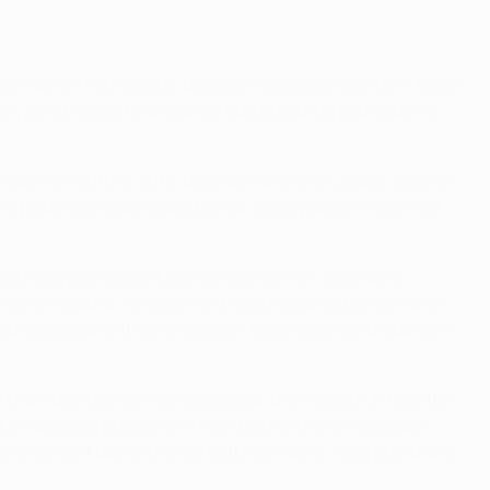
pas vraiment en espérer plus dans cette compétition", lance
j'ai dit que je ferai tout ce que je pourrai pour aider le
té sacré en 2010 et 2012, pourrait s'avérer cruciale, comme
le poids des responsabilités sur mes épaules", reconnaît
 dernière journée de Liga, samedi dernier, face au FC
i), donc il faudra voir comment cela évolue et prendre une
joueurs qui peuvent les remplacer. Nous sommes préparés à
e championnat qui s'est soldée par une victoire 3-1 contre
n'a pas de problème, il s'est bien entraîné", explique
ema ne se sont pas entraînés cette semaine, nous prendrons