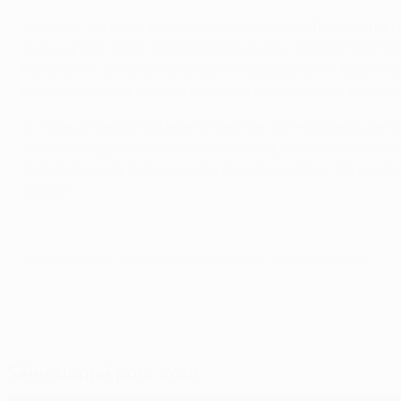
Simeone, qui pourrait devenir le troisième entraîneur non 
le plus grand match de football de clubs. Il a également t
travailler en fonction de ce dont mes joueurs ont besoin et
trouver des solutions. Nous venons de remporter la Liga, c'e
En face, Ancelotti sait exactement ce qui est attendu de sa 
sur la stratégie et sur les instructions que je vais donner
de matches. J'ai beaucoup de rêves aujourd'hui. On peut c
réaliser."
© 1998-2026 UEFA. All rights reserved.
Mis à jour le: mardi 27 août 2019
Sélectionné pour vous