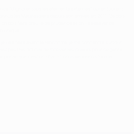
tance "d'ignorer tous les éléments externes" qui entourent
nnus les Matelassiers depuis son arrivée en 2011. "Je dois
ù on doit faire preuve de prudence et on va essayer de
ch unique."
 je vais faire avant la rencontre, je me concentre surtout
st pas très difficile de motiver les joueurs pour ce genre
 pense que c'est un rêve. Et nous aimerions tous le