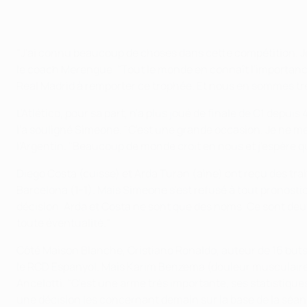
"J'ai connu beaucoup de choses dans cette compétition. Je 
le coach Merengue. "Tout le monde en connaît l'importance, en
Real Madrid à remporter ce trophée. Et nous en sommes tr
L'Atlético, pour sa part, n'a plus joué de finale de C1 depu
l'a souligné Simeone. "C'est une grande occasion. Je ne me
l'Argentin. "Beaucoup de monde croit en nous et j'espère 
Diego Costa (cuisse) et Arda Turan (aine) ont reçu des trai
Barcelona (1-1). Mais Simeone s'est refusé à tout pronostic
décision. Arda et Costa ne sont que des noms. Ce sont deux
toute éventualité."
Côté Maison Blanche, Cristiano Ronaldo, auteur de 16 buts 
le RCD Espanyol. Mais Karim Benzema (douleur musculaire) e
Ancelotti. "C'est une arme très importante, ses statistiqu
une décision les concernant demain sur la base de la séance