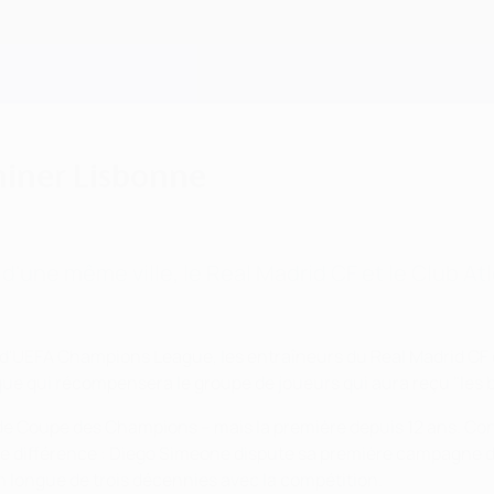
uminer Lisbonne
 d'une même ville, le Real Madrid CF et le Club A
 d'UEFA Champions League, les entraîneurs du Real Madrid CF e
que qui récompensera le groupe de joueurs qui aura reçu "les 
de Coupe des Champions – mais la première depuis 12 ans. Contr
tre différence : Diego Simeone dispute sa première campagne 
n longue de trois décennies avec la compétition.