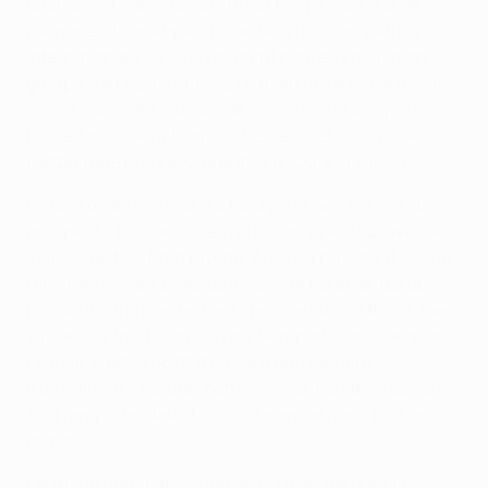
Bastian Schweinsteiger, il était temps pour eux de
gagner enfin quelque chose dans une compétition
internationale. Je suis vraiment heureux pour mon
groupe, il a pris les choses en main et il a fait le travail
ce soir. Sans des joueurs de classe mondiale que nous
possédons, il serait impossible de jouer ce style de
football que nous avons pratiqué toute la saison.
En tant qu’entraîneur, il a fallu gérer une équipe, un
groupe, il a fallu agir avec réflexion, avec tact avec des
joueurs de très haut niveau. Aujourd’hui, étant donné
l’environnement avec les médias et les attentes qui
naissent dans une telle équipe, c’est très difficile. Bien
sûr, je suis très heureux, ravi. Remporter la Champions
League, c’est le point d’orgue d’une carrière
d’entraîneur. Disputer cette compétition trois saisons
et la remporter deux fois, cela n’arrive pas à tout le
monde.
Ce fut un match très intense pour les deux équipes,