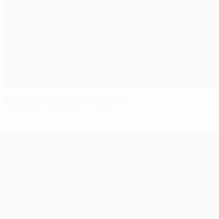
Cinquième sacre pour le Bayern
UEFA Champions League
Matches
Équipes
UEFA.tv
Infos
Tirages
Histoire
Jeux
À propos