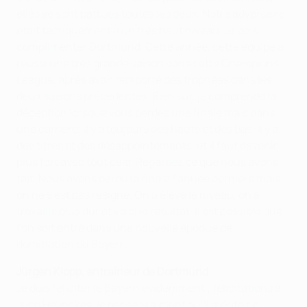
elles se sont battues toutes les deux. Notre adversaire
était tactiquement à un très haut niveau. Je dois
complimenter Dortmund. Cette année, cette équipe a
réussi une très grande saison dans cette Champions
League, après avoir remporté des trophées dans les
deux saisons précédentes. Bien sûr, je comprends la
déception lorsque vous perdez une finale mais dans
une carrière, il y a toujours des hauts et des bas. Il y a
des titres et des désappointements, et il faut devenir
plus fort avec tout cela. Regardez ce que nous avons
fait. Nous avons perdu la finale l’année dernière mais
on ne s’est pas résigné. On a élevé le niveau, on a
travaillé plus dur et voici le résultat. Il est possible que
l’on soit entré dans une nouvelle époque de
domination du Bayern.
Jürgen Klopp, entraîneur de Dortmund
Je dois féliciter le Bayern évidemment ; félicitations à
Jupp Heynckes, je pense vraiment qu’il mérite ce