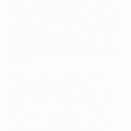
trophée. C’était un match serré, et à un moment
c’était si ouvert que nous aurions pu le gagner. Notre
travail défensif a été incroyablement bon et cela nous
a aidés à garder espoir. Il y a deux ou trois choses que
nous aurions pu faire différemment mais au final le
Bayern a marqué deux buts et nous un seul. J’ai vu
toutes les dernières finales de Champions League et
aucune d’entre elles ne s’est achevée par un résultat
discutable.
J’ai besoin d’un peu de temps pour ressentir de la fierté
mais je suis sûr qu’elle est présente au fond de moi ; je
suis fier de mon équipe mais en ce moment, c’est la
déception qui domine. C’est normal. Quand on vise
quelque chose et qu’on ne l’obtient pas, cela fait mal.
L’équipe a donné tout ce qu’elle avait, les joueurs
étaient tellement obnubilés par la victoire ; ils
méritaient vraiment d’égaliser. Nous méritions d’être
en finale, nous l’avons prouvé ce soir et c’était