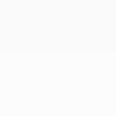
© 1998-2026 UEFA. Tous droits réservés.
La désignation UEFA, le logo de l'UEFA et toutes les marques liées
aux compétitions de l'UEFA sont protégés en tant que marques
et/ou droits d'auteur de l'UEFA. Toute utilisation de ces marques
déposées à des fins commerciales est interdite. L'utilisation de la
plate-forme UEFA.com implique que vous acceptez les Conditions
générales et les Dispositions en matière de vie privée.