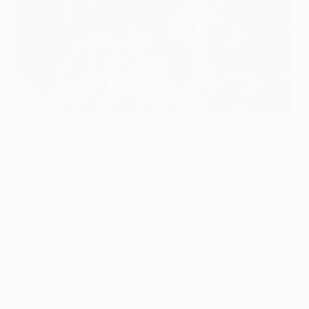
Heynckes : "Du jamais vu"
©UEFA.com
Les réactions des deux entraîneurs, Jupp Heynckes et
Jürgen Klopp, après la victoire du FC Bayern München
aux dépens du Borussia Dortmund en finale de la
Champions League (2-1), à Wembley.
Jupp Heynckes, entraîneur du Bayern
Ce que nous avons réussi aujourd’hui et jusque-là
cette saison, parce que ce n’est pas encore fini, il y a la
finale de la Coupe à disputer le week-end prochain
(contre le VfB Stuttgart), a été fantastique. Jamais on
n’a vu une équipe dans le championnat d’Allemagne