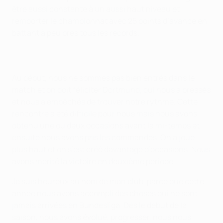
être aussi constante à un aussi haut niveau et
remporter le championnat avec 25 points d’avance en
battant à peu près tous les records.
Au début, nous ne sommes pas bien entrés dans le
match et on doit féliciter Dortmund, qui nous a pressés
et nous a empêchés de trouver notre rythme. Cette
rencontre a été difficile pour nous mais nous avons
obtenu une ou deux occasions avant la mi-temps et
ensuite nous avons pris les commandes. On a joué
plus haut et on s’est créé davantage d’occasions. Nous
avons mérité la victoire en deuxième période.
Je suis heureux au nom de mon club, parce que cette
année nous avons accompli des choses qui ne sont
jamais arrivées en Bundesliga. Dès le début de la
saison, nous avons évolué, progresser, nous nous