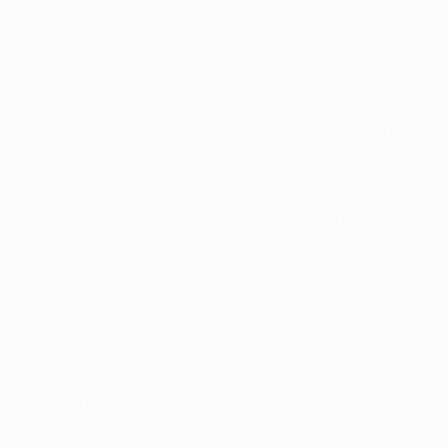
sommes adaptés ; nous avons cet esprit d’équipe et
cette capacité à travailler les uns pour les autres. C’est
quelque chose que je n’avais jamais vu. Nous avons 22,
23 professionnels de premier plan et tous sont
capables de jouer en tant que titulaire. Tous ont pesé
dans ces succès. Lorsque vous avez des joueurs d’un
tel calibre, c’est incroyable, et c’est la marque de notre
succès.
Ces dernières semaines, j’ai pris un soin particulier à
m’occuper d’Arjen pour qu’il ne soit pas blessé. Je suis
particulièrement satisfait pour lui, l’année dernière,
nous avons tous été à la peine, pas seulement lui, mais
aujourd’hui il a été décisif. Hier, je lui ai dit : "Tu es en
bonne forme, vraiment en bonne forme, et demain tu
vas être une des clés de la rencontre".
Aujourd’hui, mon équipe était déterminée à gagner, et
si vous regardez la génération des Philipp Lahm,