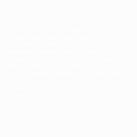
important pour nous.
Je sens la fierté monter et la tristesse s’éloigner.
C’était une grande saison de la part de mon équipe et
un très, très bon match, peut-être le meilleur face au
Bayern en Champions League cette saison, et on
connaît les adversaires qu’ils ont affrontés.
Maintenant, on repart à zéro. Dans deux ans, la finale
se jouera à Berlin et peut-être que ce sera l’endroit
idéal pour disputer une nouvelle fois la finale de la
Champions League. J’espère que l’année prochaine,
nous aurons encore plus de qualité et que notre jeu va
progresser.
© 1998-2026 UEFA. All rights reserved.
Mis à jour le: jeudi 25 septembre 2014