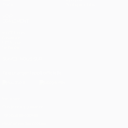
Stats
Boutique (clubs)
VOIR
ÉGALEMENT
fr.UEFA.com
Fondation
UEFA pour
l'enfance
SUIVEZ-NOUS SUR
Télécharger l'appli officielle
Vie privée
Conditions d'utilisation
Politique de cookies
Paramètres des cookies