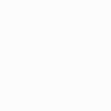
bien vite, une certaine crispation gagnait les jambes et
surtout les têtes. Cette situation, l'expérience
bavaroise permettait aux hommes de Heynckes de
mieux la gérer.
Lancé dans le trou par Franck Ribéry, qui parvenait
enfin à se défaire de ses gardes du corps, Robben
centrait en retrait pour Mario Mandžukić seul pour
pousser le ballon dans le but et libérer tout un Land.
Mais s'il pensait avoir fait le plus dur, le Bayern se
trompait. Huit minutes après avoir pris l'avantage, le
champion d'Allemagne était rejoint quand İlkay
Gündoğan transformait un penalty pour un pied haut
de Dante sur Reus.
En d'autres temps et avec des ressortissants d'autres
pays, d'aucuns auraient adopté une attitude plus
attentiste en raison de l'enjeu. Pas avec ces deux
équipes qui continuaient de vouloir faire la différence.