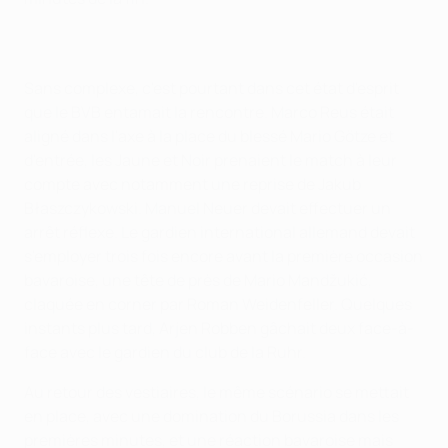
Sans complexe, c'est pourtant dans cet état d'esprit
que le BVB entamait la rencontre. Marco Reus était
aligné dans l'axe à la place du blessé Mario Götze et
d'entrée, les Jaune et Noir prenaient le match à leur
compte avec notamment une reprise de Jakub
Błaszczykowski. Manuel Neuer devait effectuer un
arrêt réflexe. Le gardien international allemand devait
s'employer trois fois encore avant la première occasion
bavaroise, une tête de près de Mario Mandžukić,
claquée en corner par Roman Weidenfeller. Quelques
instants plus tard, Arjen Robben gâchait deux face-à-
face avec le gardien du club de la Ruhr.
Au retour des vestiaires, le même scénario se mettait
en place, avec une domination du Borussia dans les
premières minutes, et une réaction bavaroise mais