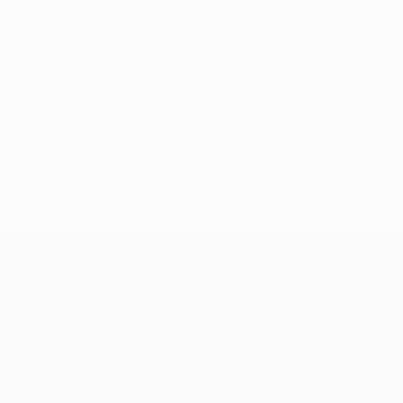
Et celle-ci venait avec Robben passeur et puis buteur.
Le Néerlandais arrivait lancé et il était servi par Ribéry
avant de battre Weidenfeller à ras de terre. Sonné,
Dortmund ne pouvait que constater sa défaite.
© 1998-2026 UEFA. All rights reserved.
Mis à jour le: mardi 29 mai 2018
UEFA Champions League
Matches
Équipes
UEFA.tv
Infos
Tirages
Histoire
Jeux
À propos
Stats
Boutique (clubs)