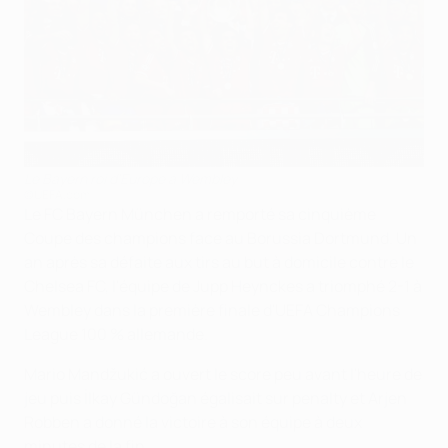
Le Bayern roi d'Europe à Wembley
©UEFA.com
Le FC Bayern München a remporté sa cinquième
Coupe des champions face au Borussia Dortmund. Un
an après sa défaite aux tirs au but à domicile contre le
Chelsea FC, l'équipe de Jupp Heynckes a triomphé 2-1 à
Wembley dans la première finale d'UEFA Champions
League 100 % allemande.
Mario Mandžukić a ouvert le score peu avant l'heure de
jeu puis İlkay Gündoğan égalisait sur penalty et Arjen
Robben a donné la victoire à son équipe à deux
minutes de la fin.