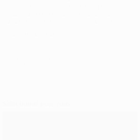
européenne, Schalke était éliminé de la phase de
groupes de l'UEFA Champions League après une
défaite 3-2 contre Milan, à San Siro en décembre 2005.
Plus d'info sur le match
ici
.
© 1998-2026 UEFA. All rights reserved.
Mis à jour le: lundi 24 novembre 2014
Sélectionné pour vous