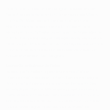
Stanković : son but favori
Si le Scudetto s'est un peu éloigné ce week-end en
Serie A, après la défaite du FC Internazionale Milano
contre l'AC Milan samedi, Leonardo attend une
réaction rapide de ses joueurs à l'occasion de la
réception du FC Schalke 04, en quart de finale aller de
l'UEFA Champions League. Les Allemands, vainqueurs
de la Coupe UEFA à San Siro en 1997 après une victoire
contre l'Inter aux tirs au but, se présentent avec un
nouvel entraîneur, Ralf Rangnick.
Leonardo, entraîneur de l'Inter
Je sais que Schalke n'a pas de bons résultats en
championnat, mais ils en ont en Champions League,
donc il ne faut pas les sous-estimer. Ils ne sont pas
arrivés là par chance. Même sans plusieurs joueurs
clefs, ils se sont très bien débrouillés et ont trouvé un
bon équilibre sur le terrain, comme ils l'ont montré en
Coupe d'Allemagne (qualifiés pour la finale). Ils