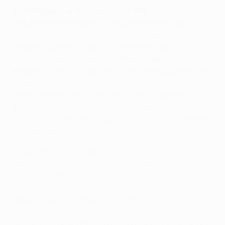
Ralf Rangnick, entraîneur de Schalke
Ces dernières semaines n'ont pas été faciles pour
Schalke, mais ces derniers jours, les joueurs ont bien
travaillé. Ça s'est vu dans notre dernier match, et
même si ce sera totalement différent demain. On va
essayer de faire un bon match pour les supporters. J'ai
vu le derby milanais et je sais que ce n'est jamais
agréable de perdre un tel match. Les supporters
étaient déçus, mais l'équipe a des qualités. De toute
façon, on ne doit penser qu'à nous, on doit travailler en
équipe et essayer de décrocher un résultat.
Je suis arrivé à Schalke il y a 10 jours et j'ai dû me
familiariser avec l'équipe avant d'étudier le match. Mes
joueurs ont bien joué vendredi, ils ont prouvé qu'ils
peuvent faire ce qu'on leur demande. J'ai essayé de les
préparer depuis samedi, mais on doit encore voir
comment l'Inter va jouer. Le plus important, c'est de
penser à notre jeu plutôt qu'à celui de nos adversaires.