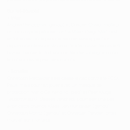
Sur les équipes
•
Inter
Andrea Ranocchia (genou) et Cristian Chivu (mollet)
ont retrouvé la pelouse contre Milan. Diego Milito est
entré en seconde période, sa première apparition
depuis une blessure récurrente à la cuisse depuis le 6
février. Leonardo doit encore décider s'il aligne ou non
le buteur dès la première minute.
•
Schalke
Christoph Metzelder s'est cassé le nez contre le FC St
Pauli, mais pourrait jouer avec un masque de
protection. Mario Gavranović (pied) et Peer Kluge
(abdominaux), blessés vendredi, pourraient ne pas
avoir cette chance.Klaas-Jan Huntelaar (genou),
Christoph Moritz (genou) et Christian Pander (orteil,
rhume) sont forfaits.