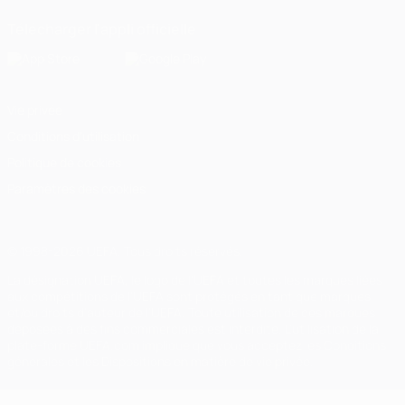
Télécharger l'appli officielle
Vie privée
Conditions d'utilisation
Politique de cookies
Paramètres des cookies
© 1998-2026 UEFA. Tous droits réservés.
La désignation UEFA, le logo de l'UEFA et toutes les marques liées
aux compétitions de l'UEFA sont protégés en tant que marques
et/ou droits d'auteur de l'UEFA. Toute utilisation de ces marques
déposées à des fins commerciales est interdite. L'utilisation de la
plate-forme UEFA.com implique que vous acceptez les Conditions
générales et les Dispositions en matière de vie privée.