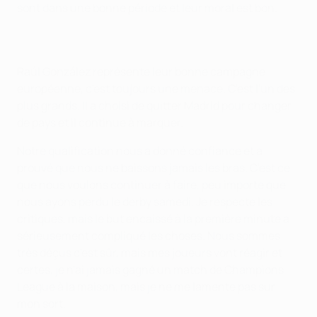
sont dans une bonne période et leur moral est bon.
Raúl González représente leur bonne campagne
européenne, c'est toujours une menace. C'est l'un des
plus grands. Il a choisi de quitter Madrid pour changer
de pays et il continue à marquer.
Notre qualification nous a donné confiance et a
prouvé que nous ne baissons jamais les bras. C'est ce
que nous voulons continuer à faire, peu importe que
nous ayons perdu le derby samedi. Je respecte les
critiques, mais le but encaissé à la première minute a
sérieusement compliqué les choses. Nous sommes
très déçus c'est sûr, mais mes joueurs vont réagir et
certes, je n'ai jamais gagné un match de Champions
League à la maison, mais je ne me lamente pas sur
mon sort.