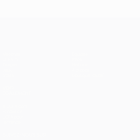
UEFA Champions League
Matches
Équipes
UEFA.tv
Infos
Tirages
Histoire
Jeux
À propos
Stats
Boutique (clubs)
VOIR
ÉGALEMENT
fr.UEFA.com
Fondation
UEFA pour
l'enfance
SUIVEZ-NOUS SUR