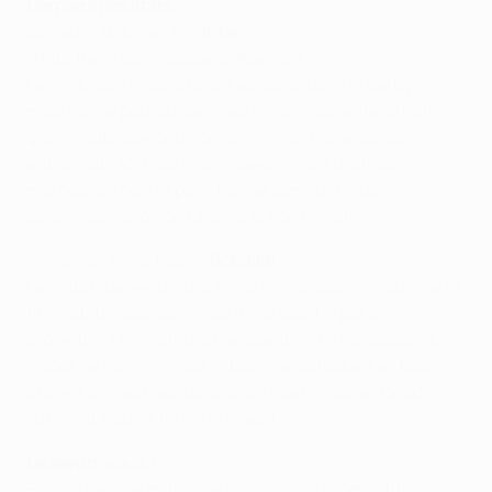
Derniers résultats
samedi : AC Milan 3-0
Inter
(Pato 1re et 62e, Cassano 90e s.p.)
Les mauvais résultats de Leonardo dans le derby
milanais se poursuivent, après une nouvelle défaite,
qui s'ajoute aux deux de l'année dernière, lorsqu'il
entraînait l'AC Milan. Ses joueurs n'ont d'ailleurs
marqué, ce qui n'a pas changé samedi, notamment
après l'exclusion de Chivu à la 54e minute.
Vendredi : FC St Pauli -
Schalke
Le match de vendredi a été arrêté à deux minutes de la
fin, l'arbitre assistant ayant été touché par un
projectile. Les visiteurs menaient 2-0 à l'occasion du
retour de Rangnick sur le banc de Schalke. Les buts
étaient signés Raúl González (26e) et Julian Draxler
(66e), St Pauli a terminé à neuf.
Le saviez-vous ?
Pour le dernier match de Rangnick en compétition