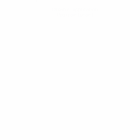
Obtenir l'application
Pas maintenant