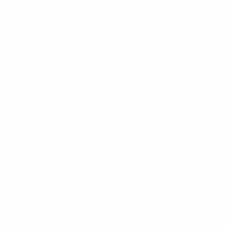
Obtenir l'application
Pas maintenant