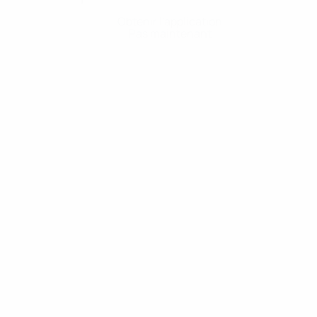
Obtenir l'application
Pas maintenant