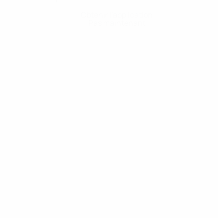
Obtenir l'application
Pas maintenant