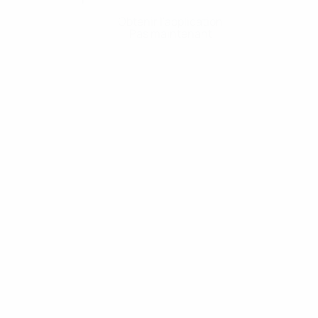
Obtenir l'application
Pas maintenant