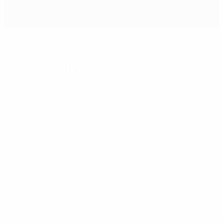
2006/07 AC Milan 3-0 Manchester United FC : compte
rendu
Fiche du match