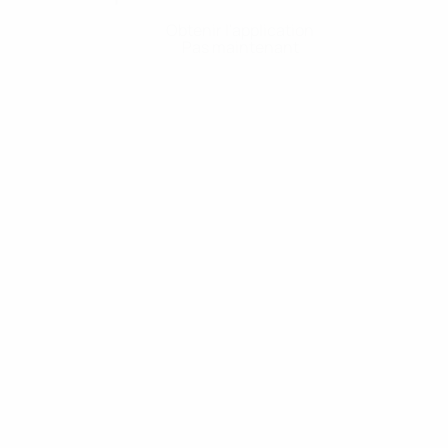
Obtenir l'application
Pas maintenant