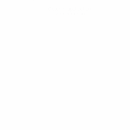
Obtenir l'application
Pas maintenant