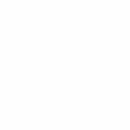
Obtenir l'application
Pas maintenant