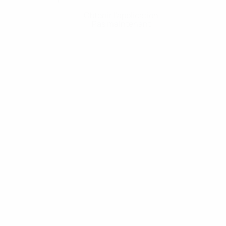
Obtenir l'application
Pas maintenant