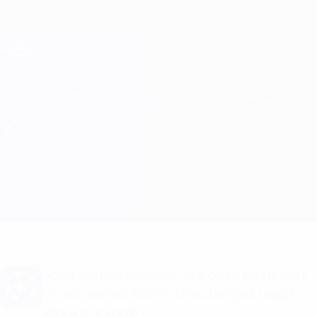
Passer
au
contenu
Champions League officielle
Obtenir
principal
Scores &amp; Fantasy foot en direct
UEFA Champions League
Bayern München vs Paris Composition
Accueil
Direct
Infos de base
Vous voulez recevoir les onze de départ
et les alertes buts? Téléchargez l'appli
dès à présent!