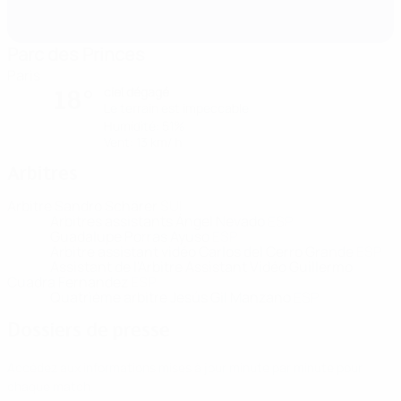
Parc des Princes
Paris
ciel dégagé
18°
Le terrain est impeccable
Humidité: 51%
Vent: 13 km/ h
Arbitres
Arbitre
Sandro Schärer
SUI
Arbitres assistants
Ángel Nevado
ESP
Guadalupe Porras Ayuso
ESP
Arbitre assistant vidéo
Carlos del Cerro Grande
ESP
Assistant de l'Arbitre Assistant Vidéo
Guillermo
Cuadra Fernandez
ESP
Quatrième arbitre
Jesús Gil Manzano
ESP
Dossiers de presse
Accédez aux informations mises à jour minute par minute pour
chaque match.