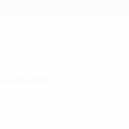
 2025/26
ague 2025/26
, à Budapest (Hongrie).
ns League 2026 ?
e de l’UEFA Champions League 2026. Les Gunners, finalistes en
français à jouer deux finales en deux ans.