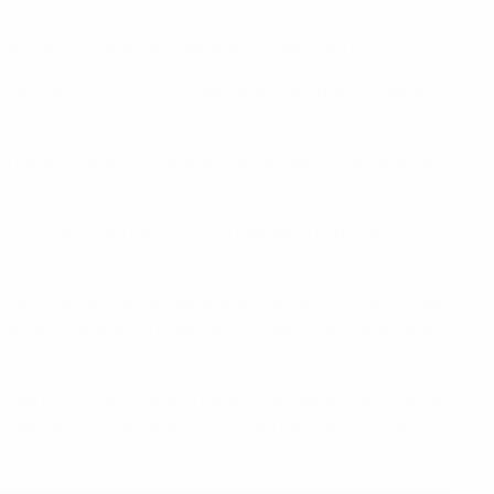
eur de la Coupe d’Europe avec le Real Madrid.
ut en mai 2023, mais la finale de la Champions League
nte du titre de la Coupe du monde, dans le Groupe F, et la
eux kilomètres du centre historique de la capitale
ancien capitaine et actuel entraîneur adjoint Ádám Szalai
et Brian Rodríguez ont donné à l’Uruguay une avance de
s de treillis métallique en acier inoxydable. L’architecte et
éservant le caractère distinctif du bâtiment d’origine.