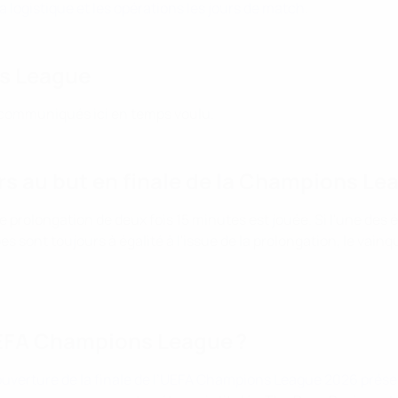
a logistique et les opérations les jours de match
.
ns League
t communiqués ici en temps voulu.
irs au but en finale de la Champions Le
une prolongation de deux fois 15 minutes est jouée. Si l'une de
es sont toujours à égalité à l'issue de la prolongation, le vain
’UEFA Champions League ?
d'ouverture de la finale de l’UEFA Champions League 2026 prés