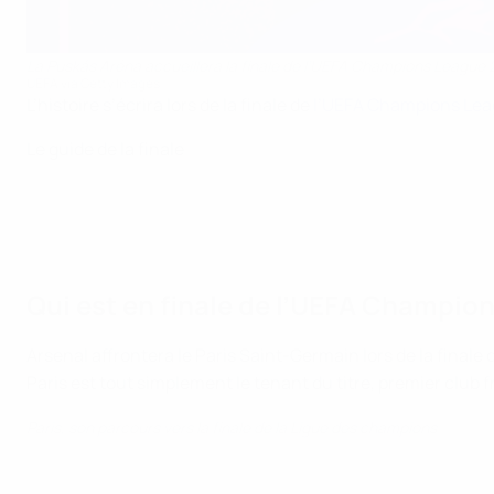
La Puskás Aréna accueillera la finale de l’UEFA Champions League
UEFA via Getty Images
L’histoire s’écrira lors de la finale de
l’UEFA Champions Le
Le guide de la finale
Qui est en finale de l’UEFA Champio
Arsenal affrontera le Paris Saint-Germain lors de la final
Paris est tout simplement le tenant du titre, premier club 
Paris, son parcours vers la finale de la Ligue des champions