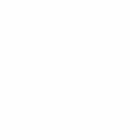
ions League 2026 ?
FA Champions League organisera sa finale 2025/26 à la Puskás
hongrois accueillera l'événement phare du calendrier des clubs
ns League 2026 ?
e
i 30 mai 2026, marquant la fin de la 71
saison de la compétiti
6 de l'UEFA Champions League ?
res. C'est plus tôt que les années précédentes, un horaire co