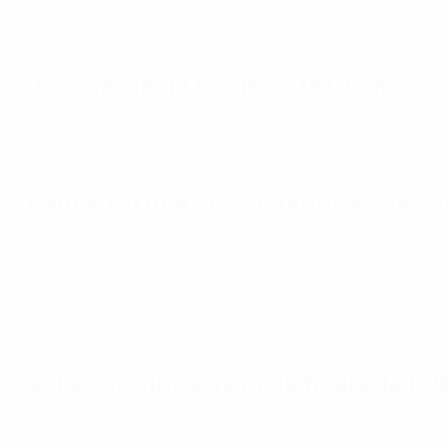
pour les supporters, les équipes et les villes en
optimisant l
Où regarder la finale de la Champio
Les diffuseurs de la finale de la Champions League seron
Y aura-t-il une prolongation et des t
Si le score est de parité à la fin du temps réglementaire, 
prolongation, elle est déclarée vainqueur. Si les deux équip
UEFA Champions League, les plus beaux buts en finale
Qui se produira avant la finale de l
Le groupe The Killers sera la tête d’affiche du Spectacle 