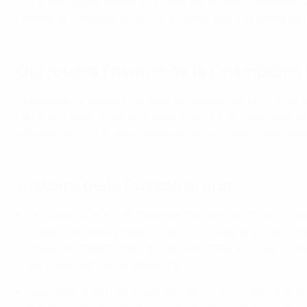
The Killers apparaissent aux côtés de Sir David Beckham 
Flowers et Beckham dans une course ludique et pleine de r
Qui jouera l’hymne de la Champions L
Le pianiste de concert hongrois de renommée internationa
reprenant ainsi le rôle qu’il avait tenu lors du match déc
virtuosité lors de grands événements footballistiques depu
Histoire de la Puskás Aréna
La Puskás Aréna a officiellement ouvert ses portes en tan
Puskás, qui a été démoli en 2017, et conserve les murs d
valeurs architecturales de l’ancien stade à la mise en œ
extérieur métallique saisissant.
Le président de l’UEFA, Aleksander Čeferin, a décrit le 