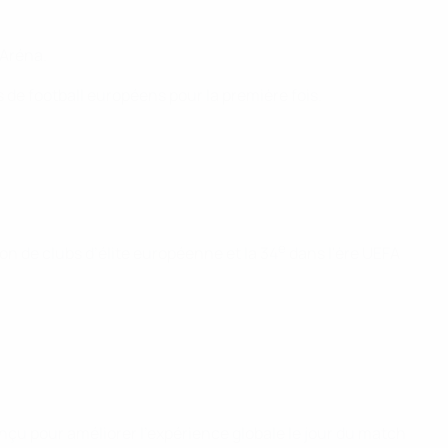
 Aréna.
 de football européens pour la première fois.
e
on de clubs d’élite européenne et la 34
dans l'ère UEFA
nçu pour améliorer l'expérience globale le jour du match