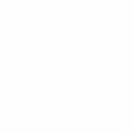
ague ?
s équipes marque plus de buts que l'autre pendant la
queur est désigné par une séance de tirs au but.
enté par Pepsi®
. Pour lancer le spectacle de cette année,