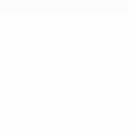
e
 2006, cherchent à devenir le 25
club à brandir le trophée.