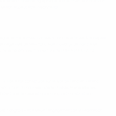
 Le scénario cinématographique suit le chanteur Brandon
saison et peut être visionné
ici
.
ue, entre autres morceaux, lors de la finale à Budapest,
du Carnegie Hall de New York, Ádám György démontre sa
rs de la cérémonie d’ouverture de l’UEFA EURO 2012.
. Elle a été construite sur le site de l’ancien Ferenc
onstruction du nouveau stade Puskás Aréna allie les
itectural, le cabinet qui a conçu et construit son
ball hongrois » et a salué l’engagement de la Fédération