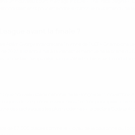
dans un nouveau court-métrage intitulé « The Race Begins ».
ebondissements pour atteindre le match le plus attendu de la 
eague avant la finale ?
le Ádám György interprétera l’hymne de l’UEFA Champions Leag
isif de 2023 à Istanbul. Né à Budapest et habitué de la scène 
is un certain temps déjà, lui qui s’était notamment produit lo
t que nouveau stade national de la Hongrie le 15 novembre 2019
e briques de son prédécesseur dans l’entrée principale. « La c
uvre des techniques les plus modernes », a déclaré Codina Arch
stade de 67 000 places comme le « joyau de la couronne du foot