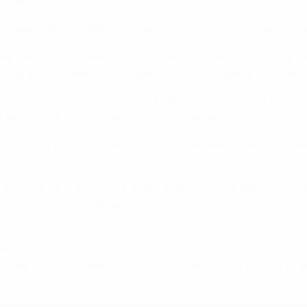
stades.
u légendaire attaquant hongrois Ferenc Puskás, triple vainqu
opa League à la Puskás Aréna en battant la Roma aux tirs au b
inale de la compétition de clubs la plus prestigieuse d’Europe.
EURO 2020, dont le nul 1-1 de la Hongrie contre la France, tena
Séville, que l’équipe allemande a remportée 2-1.
qu’à un kilomètre de la gare centrale de Budapest Keleti et à d
la Hongrie et l’Uruguay, que les visiteurs ont remporté 2-1. L’
e nouveau stade, réduisant le score après qu’Edinson Cavani 
qué la production et l’installation d’environ 20 000 mètres carré
rer des caractéristiques et des techniques modernes tout en pr