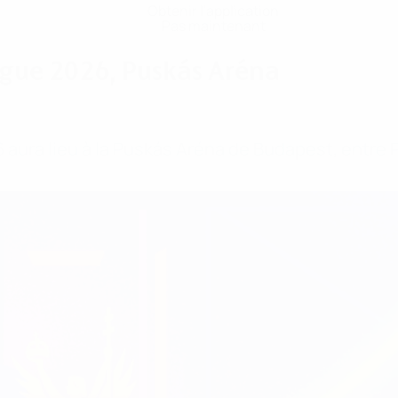
Obtenir l'application
Pas maintenant
ague 2026, Puskás Aréna
aura lieu à la Puskás Aréna de Budapest, entre P