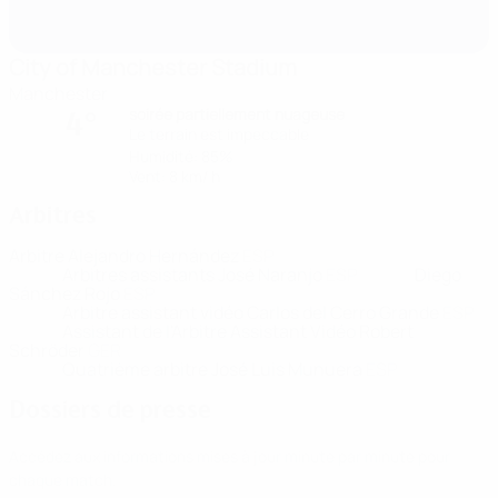
City of Manchester Stadium
Manchester
soirée partiellement nuageuse
4°
Le terrain est impeccable
Humidité: 85%
Vent: 8 km/ h
Arbitres
Arbitre
Alejandro Hernández
ESP
Arbitres assistants
José Naranjo
ESP
Diego
Sánchez Rojo
ESP
Arbitre assistant vidéo
Carlos del Cerro Grande
ESP
Assistant de l'Arbitre Assistant Vidéo
Robert
Schröder
GER
Quatrième arbitre
José Luis Munuera
ESP
Dossiers de presse
Accédez aux informations mises à jour minute par minute pour
chaque match.