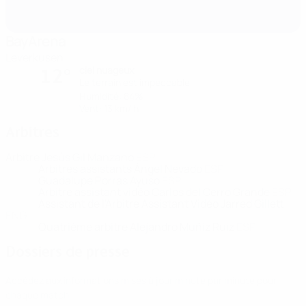
BayArena
Leverkusen
ciel nuageux
12°
Le terrain est impeccable
Humidité: 84%
Vent: 13 km/ h
Arbitres
Arbitre
Jesús Gil Manzano
ESP
Arbitres assistants
Ángel Nevado
ESP
Guadalupe Porras Ayuso
ESP
Arbitre assistant vidéo
Carlos del Cerro Grande
ESP
Assistant de l'Arbitre Assistant Vidéo
Jarred Gillett
ENG
Quatrième arbitre
Alejandro Muñiz Ruiz
ESP
Dossiers de presse
Accédez aux informations mises à jour minute par minute pour
chaque match.