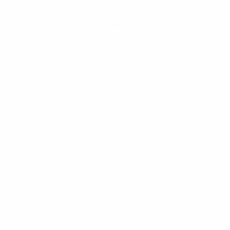
Obtenir l'application
Pas maintenant