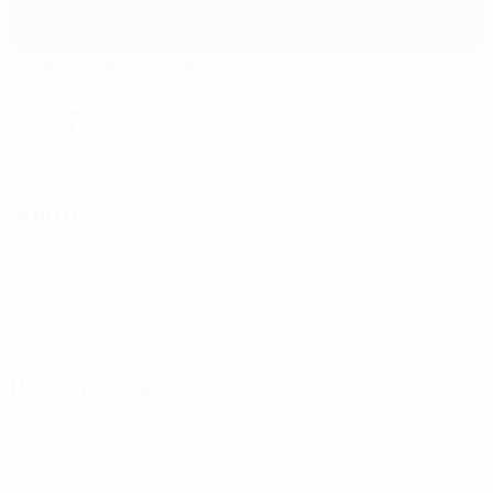
Estadio Metropolitano
Madrid
soirée partiellement nuageuse
7°
Le terrain est impeccable
Humidité: 61%
Vent: 7 km/ h
Arbitres
Arbitre
Manfredas Lukjančukas
LTU
Arbitres assistants
Mangirdas Mirauskas
LTU
Vytenis Kazlauskas
LTU
Arbitre assistant vidéo
Christian Dingert
GER
Assistant de l'Arbitre Assistant Vidéo
Fedayi San
SUI
Quatrième arbitre
Mindaugas Jackus
LTU
Dossiers de presse
Accédez aux informations mises à jour minute par minute pour
chaque match.
Accéder aux dossiers de presse