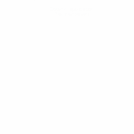
Obtenir l'application
Pas maintenant