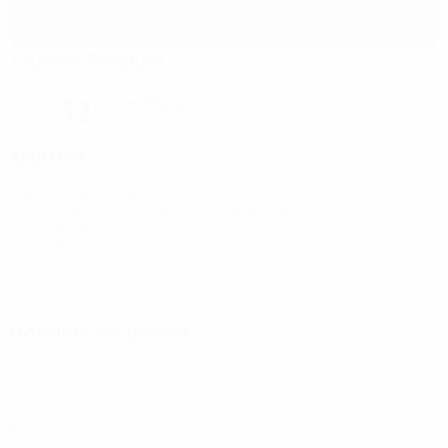
Toumba Stadium
Thessalonique
ciel dégagé
32°
Le terrain est impeccable
Arbitres
Arbitre
Marco Di Bello
ITA
Arbitres assistants
Giovanni Baccini
ITA
Andrea Zingarelli
ITA
Arbitre assistant vidéo
Valerio Marini
ITA
Assistant de l'Arbitre Assistant Vidéo
Francesco
Meraviglia
ITA
Quatrième arbitre
Giovanni Ayroldi
ITA
Dossiers de presse
Accédez aux informations mises à jour minute par minute pour
chaque match.
Accéder aux dossiers de presse