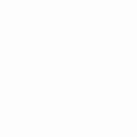
Obtenir l'application
Pas maintenant