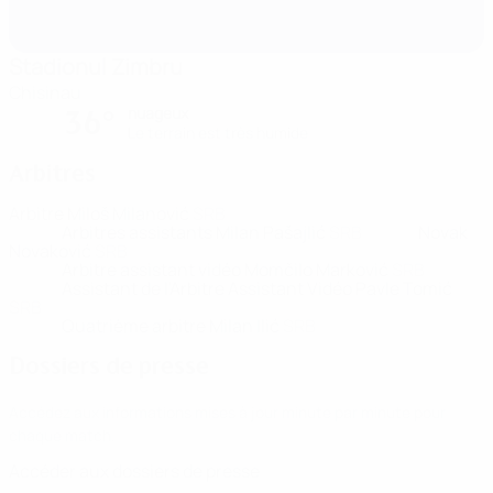
Stadionul Zimbru
Chisinau
nuageux
36°
Le terrain est très humide
Arbitres
Arbitre
Miloš Milanović
SRB
Arbitres assistants
Milan Pašajlić
SRB
Novak
Novaković
SRB
Arbitre assistant vidéo
Momčilo Marković
SRB
Assistant de l'Arbitre Assistant Vidéo
Pavle Tomić
SRB
Quatrième arbitre
Milan Ilić
SRB
Dossiers de presse
Accédez aux informations mises à jour minute par minute pour
chaque match.
Accéder aux dossiers de presse