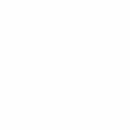
Obtenir l'application
Pas maintenant