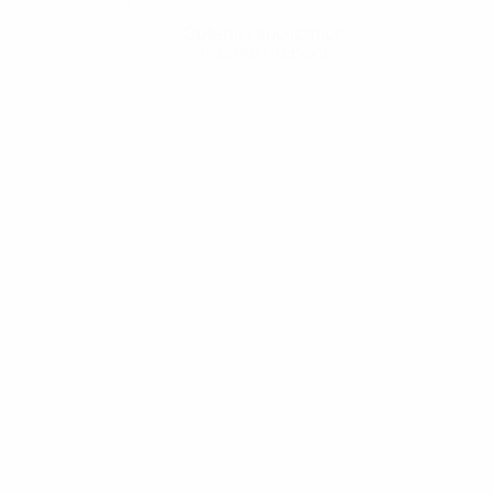
Obtenir l'application
Pas maintenant